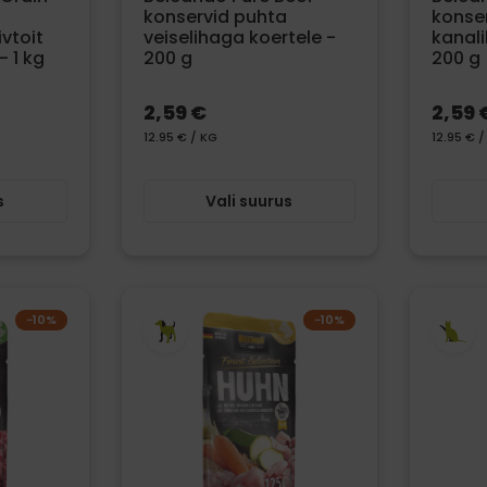
konservid puhta
konse
ivtoit
veiselihaga koertele -
kanali
- 1 kg
200 g
200 g
2,59 €
2,59 
12.95 € / KG
12.95 € /
s
Vali suurus
−10%
−10%