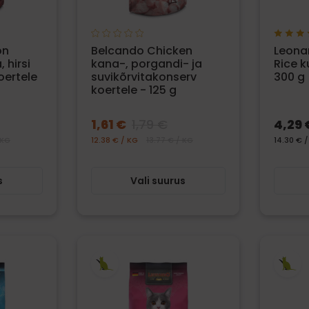
on
Belcando Chicken
Leona
 hirsi
kana-, porgandi- ja
Rice k
oertele
suvikõrvitakonserv
300 g
koertele - 125 g
1,61 €
1,79 €
4,29 
 KG
12.38 € / KG
13.77 € / KG
14.30 € 
s
Vali suurus