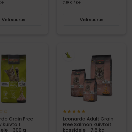
 KG
7.19 € / KG
Vali suurus
Vali suurus
do Grain Free
Leonardo Adult Grain
y kuivtoit
Free Salmon kuivtoit
ele - 300 g
kassidele - 7,5 kg