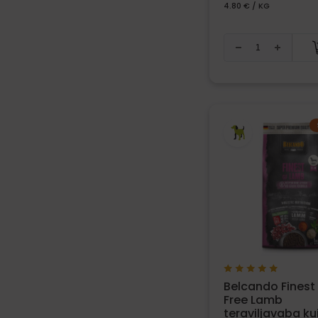
4.80 € / KG
Belcando Finest
Free Lamb
teraviljavaba ku