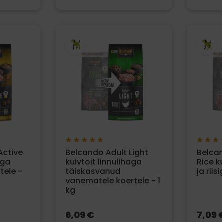
Active
Belcando Adult Light
Belca
aga
kuivtoit linnulihaga
Rice k
tele -
täiskasvanud
ja riis
vanematele koertele - 1
kg
6,09 €
7,09 