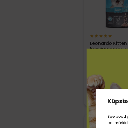
Leonardo Kitten 
kassipoegadele 
4,29 €
14.30 € / KG
Vali suuru
Küpsis
See pood p
eesmärkide