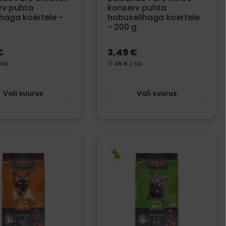
rv puhta
konserv puhta
haga koertele -
hobuselihaga koertele
- 200 g
€
3,49 €
 KG
17.45 € / KG
Vali suurus
Vali suurus