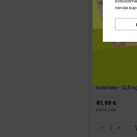
sotsiaalme
nende küps
Belcando Junior
Free Poultry
teraviljavaba ku
linnulihaga noor
koertele - 12,5 k
81,59 €
6.53 € / KG