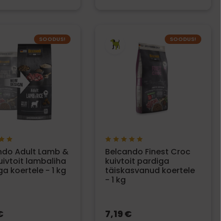
SOODUS!
SOODUS!
ndo Adult Lamb &
Belcando Finest Croc
uivtoit lambaliha
kuivtoit pardiga
iga koertele - 1 kg
täiskasvanud koertele
- 1 kg
€
7,19 €