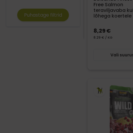
Free Salmon
teraviljavaba ku
Puhastage filtrid
lõhega koertele 
8,29 €
8.29 € / KG
Vali suuru