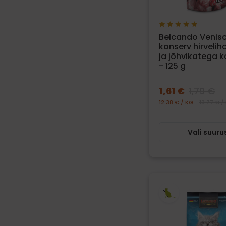
Belcando Venis
konserv hirveliha,
ja jõhvikatega k
- 125 g
1,61 €
1,79 €
12.38 € / KG
13.77 € /
Vali suuru