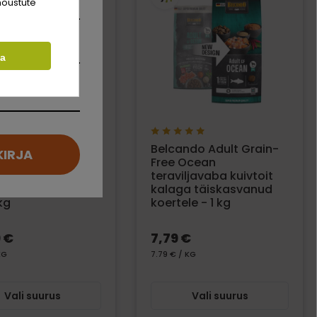
nõustute
ta
ndo Adult Grain-
Belcando Adult Grain-
KIRJA
oultry kuivtoit
Free Ocean
ihaga
teraviljavaba kuivtoit
asvanud koertele
kalaga täiskasvanud
kg
koertele - 1 kg
 €
7,79 €
KG
7.79 € / KG
Vali suurus
Vali suurus