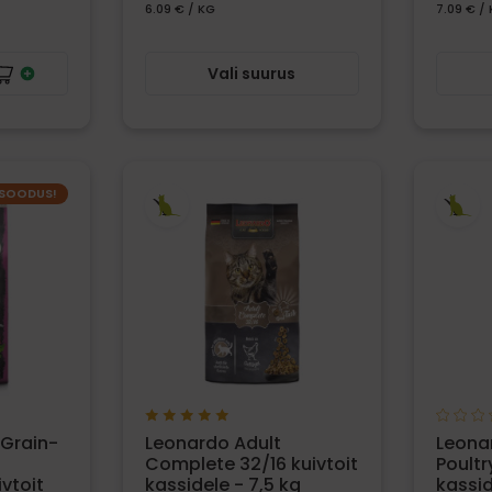
6.09 € / KG
7.09 € /
Vali suurus
SOODUS!
 Grain-
Leonardo Adult
Leonar
Complete 32/16 kuivtoit
Poultr
ivtoit
kassidele - 7,5 kg
kassid