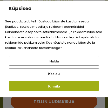
saa oma tellimusele
Ei tea, mida tellida? Võta
Küpsised
meiega ühendust – aitame
-3% soodustust
kiiresti, et su lemmiku kõht
See pood palub teil nõustuda küpsiste kasutamisega
saaks täis!
jõudluse, sotsiaalmeedia ja reklaami eesmärkidel.
Logi sisse
Sina ja su perekonna parim sõber väärite veel
Kolmandate osapoolte sotsiaalmeedia- ja reklaamiküpsiseid
odavamat hinda!
kasutatakse sotsiaalmeedia funktsioonide ja isikupärastatud
+3725081457
Registreeru
reklaamide pakkumiseks. Kas nõustute nende küpsiste ja
seotud isikuandmete töötlemisega?
info@bosse.ee
Halda
8:30 - 16:30 E-R (EST, ENG)
Kontrolli tellimust
Lemmikloom
Facebook
Keeldu
Kauplus
Info
Kinnita
Google
Kaupade
Müügitingimused
kohaletoimetamine
TELLIN UUDISKIRJA
Tagastamine
Privaatsuspoliitika
Ei saa kontole sisse logida?