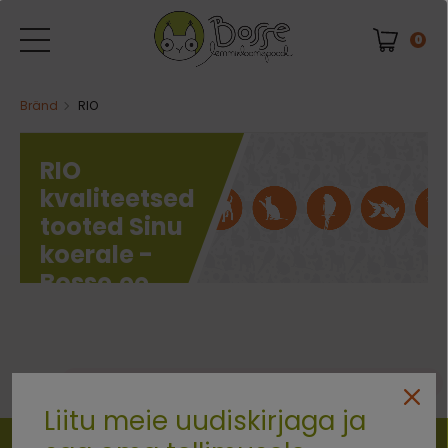
0
Bränd
RIO
RIO
kvaliteetsed
tooted Sinu
koerale -
Bosse.ee
0 kaubad
Vabandust. Ühtegi eset ei leitud.
Liitu meie uudiskirjaga ja