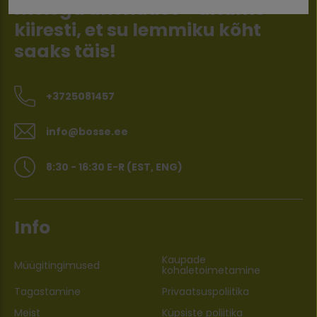
meiega ühendust – aitame
kiiresti, et su lemmiku kõht
saaks täis!
+3725081457
info@bosse.ee
8:30 - 16:30 E-R (EST, ENG)
Info
Kaupade
Müügitingimused
kohaletoimetamine
Tagastamine
Privaatsuspoliitika
Meist
Küpsiste poliitika