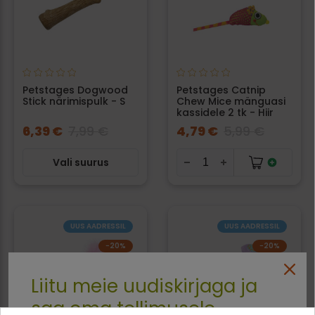
Petstages Dogwood
Petstages Catnip
Stick närimispulk - S
Chew Mice mänguasi
kassidele 2 tk - Hiir
6,39 €
7,99 €
4,79 €
5,99 €
Vali suurus
UUS AADRESSIL
UUS AADRESSIL
−20%
−20%
Liitu meie uudiskirjaga ja
saa oma tellimusele