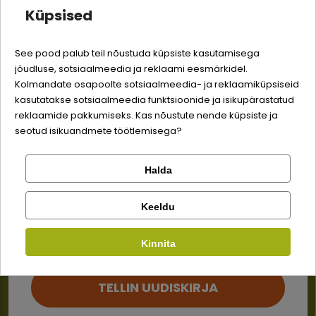
Küpsised
-3% soodustust
Petstages Hunt 'N
Petstages Green
See pood palub teil nõustuda küpsiste kasutamisega
Swat mängupall
Magic Mightie
sulgedega kassidele -
mänguasi kassidele -
jõudluse, sotsiaalmeedia ja reklaami eesmärkidel.
Logi sisse
Roosa
Hiir
Sina ja su perekonna parim sõber väärite veel
Kolmandate osapoolte sotsiaalmeedia- ja reklaamiküpsiseid
5,99 €
7,49 €
5,59 €
6,99 €
odavamat hinda!
kasutatakse sotsiaalmeedia funktsioonide ja isikupärastatud
Registreeru
reklaamide pakkumiseks. Kas nõustute nende küpsiste ja
seotud isikuandmete töötlemisega?
Halda
Kontrolli tellimust
Lemmikloom
Facebook
Keeldu
Kauplus
Kinnita
Google
TELLIN UUDISKIRJA
Ei tea, mida tellida? Võta
Ei saa kontole sisse logida?