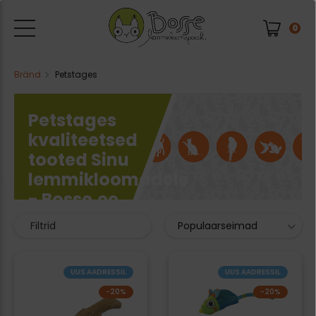
0
Bränd
Petstages
Petstages
kvaliteetsed
tooted Sinu
lemmikloomadele
- Bosse.ee
4 kaubad
Filtrid
Populaarseimad
UUS AADRESSIL
UUS AADRESSIL
−20%
−20%