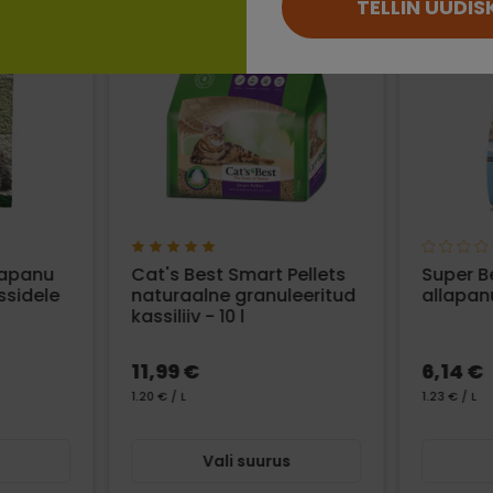
TELLIN UUDIS
lapanu
Cat's Best Smart Pellets
Super 
ssidele
naturaalne granuleeritud
allapanu
kassiliiv - 10 l
11,99 €
6,14 €
1.20 € / L
1.23 € / L
s
Vali suurus