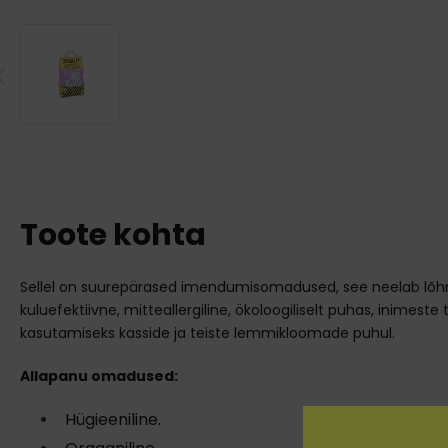
Toote kohta
Sellel on suurepärased imendumisomadused, see neelab lõhnad
kuluefektiivne, mitteallergiline, ökoloogiliselt puhas, inimeste
kasutamiseks kasside ja teiste lemmikloomade puhul.
Allapanu omadused:
Hügieeniline.