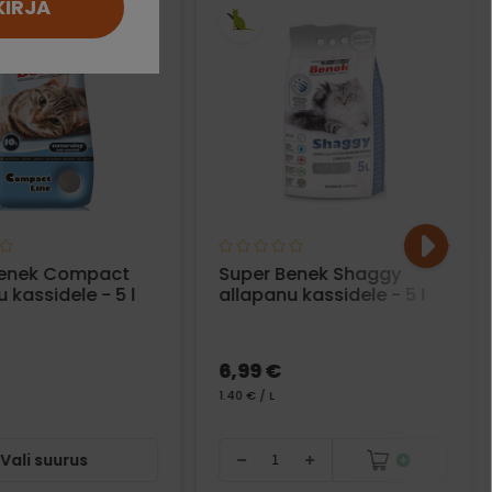
KIRJA
Benek Compact
Super Benek Shaggy
 kassidele - 5 l
allapanu kassidele - 5 l
6,99 €
1.40 € / L
Vali suurus