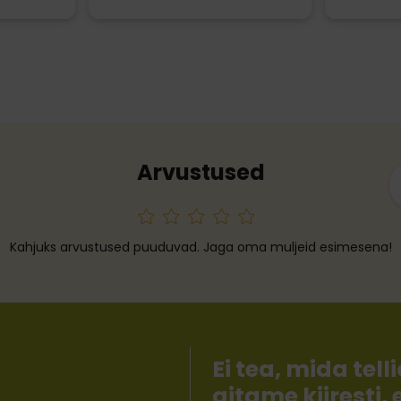
Arvustused
Kahjuks arvustused puuduvad. Jaga oma muljeid esimesena!
Ei tea, mida te
aitame kiiresti,