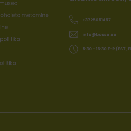
imused
ohaletoimetamine
+3725081457
ine
info@bosse.ee
oliitika
8:30 - 16:30 E-R (EST, 
liitika
t