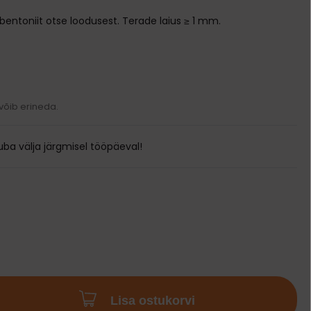
Transpordikotid
k bentoniit otse loodusest. Terade laius ≥ 1 mm.
Kodune varustus
Pesad ja madratsid
Söögi- ja jooginõud
Puurid
Kausid
Ukseavad
Automaatsed jootjad ja söötjad
 võib erineda.
Sööda konteinerid
ba välja järgmisel tööpäeval!
Lisa ostukorvi