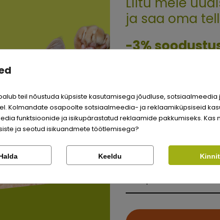
Liitu meie uudi
ja saa oma tel
Quality:
-3% soodustu
dust, kasutades Zverlit’it.
ed
Sina ja su perekonna pa
väärite veel odavamat 
alub teil nõustuda küpsiste kasutamisega jõudluse, sotsiaalmeedia 
Logi sisse
l. Kolmandate osapoolte sotsiaalmeedia- ja reklaamiküpsiseid kas
edia funktsioonide ja isikupärastatud reklaamide pakkumiseks. Kas 
Registreeru
iste ja seotud isikuandmete töötlemisega?
Kontrolli tellimust
Lemmikloom
Halda
Keeldu
Kinni
Kirjuta arvustus
Facebook
Google
SARNASED TOOTED
Kauplus
Kirjuta arvustus
Ei saa kontole sisse logida?