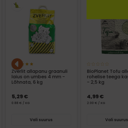
Zverlit allapanu graanuli
BioPlanet Tofu al
laius on umbes 4 mm -
rohelise teega ka
Lõhnata, 6 kg
- 2,5 kg
5,29 €
4,99 €
0.88 € / KG
2.00 € / KG
Vali suurus
Vali suuru