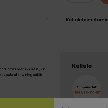
Kohaletoimetami
Kellele
, granuleerub kiiresti, on
 tervisele ohutu ning sobib
Allapanu liik
KERGE/BENTONIIT