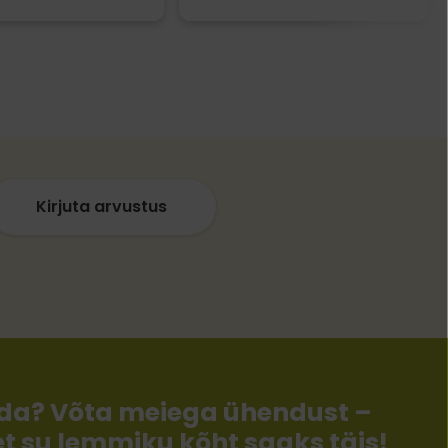
Kirjuta arvustus
llida? Võta meiega ühendust –
 et su lemmiku kõht saaks täis!