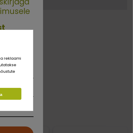
skirjaga
limusele
st
rim sõber
hinda!
ja reklaami
utatakse
nõustute
ta