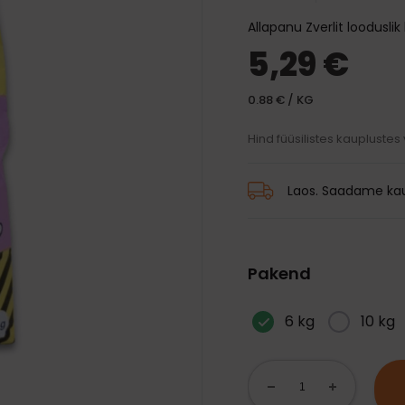
traksid
mänguasjad
d ja palsamid
Transpordikotid
Allapanu Zverlit loodusli
iivsed mänguasjad
harjad
Kaelarihmad
Auto jaoks
5,29 €
karvkatte hooldus
Traksid
 ja jalanõud
 silmade, hammaste ja
Rihmad
0.88 € / KG
hooldus
 vihmamantlid
Hind füüsilistes kauplustes
id
Laos. Saadame kau
Pakend
6 kg
10 kg