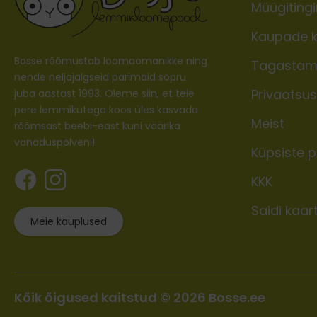
Müügiting
Kaupade k
Bosse rõõmustab loomaomanikke ning
Tagastam
nende neljajalgseid parimaid sõpru
Privaatsusp
juba aastast 1993. Oleme siin, et teie
pere lemmikutega koos üles kasvada
Meist
rõõmsast beebi-east kuni väärika
vanaduspõlveni!
Küpsiste po
KKK
Saidi kaar
Meie kauplused
Kõik õigused kaitstud © 2026 Bosse.ee