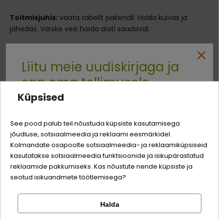
Toitmisjuhis:
vaata tabelit pakendil. Hoida kuivas ja
jahedas. Värske vesi hoida alati saadaval.
Sisaldab antioksüdante, säilitus - ja värvaineid.
Liitu meie uudiskirjaga ja
Koostis
saa oma tellimusele
Küpsised
liha ja lihasaadused (kanamaks 27,1 %,
75,4%
Quality:
-3% soodustust
maksavorst 1,4%)
See pood palub teil nõustuda küpsiste kasutamisega
köögiviljad, taimsed saadused, pärm, mineraalid
jõudluse, sotsiaalmeedia ja reklaami eesmärkidel.
Logi sisse
Sina ja su perekonna parim sõber väärite veel
Kolmandate osapoolte sotsiaalmeedia- ja reklaamiküpsiseid
Analüütilise koostisosad
odavamat hinda!
kasutatakse sotsiaalmeedia funktsioonide ja isikupärastatud
Registreeru
reklaamide pakkumiseks. Kas nõustute nende küpsiste ja
seotud isikuandmete töötlemisega?
toorvalk
22%
toorrasv
12%
Halda
Kontrolli tellimust
Lemmikloom