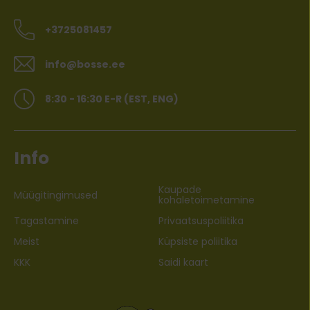
+3725081457
info@bosse.ee
8:30 - 16:30 E-R (EST, ENG)
Info
Kaupade
Müügitingimused
kohaletoimetamine
Tagastamine
Privaatsuspoliitika
Meist
Küpsiste poliitika
KKK
Saidi kaart