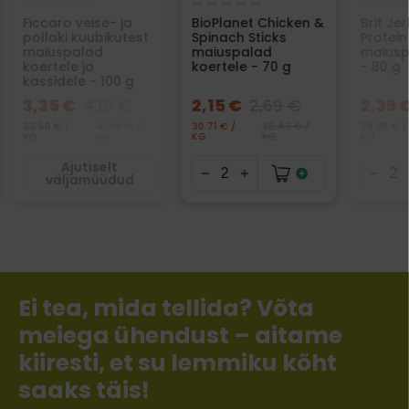
Ficcaro veise- ja
BioPlanet Chicken &
Brit Je
pollaki kuubikutest
Spinach Sticks
Protein
maiuspalad
maiuspalad
maiusp
koertele ja
koertele - 70 g
- 80 g
kassidele - 100 g
3,35 €
4,19 €
2,15 €
2,69 €
2,39 
33.50 € /
41.90 € /
30.71 € /
38.43 € /
29.88 € /
KG
KG
KG
KG
KG
Ajutiselt
väljamüüdud
Ei tea, mida tellida? Võta
meiega ühendust – aitame
kiiresti, et su lemmiku kõht
saaks täis!