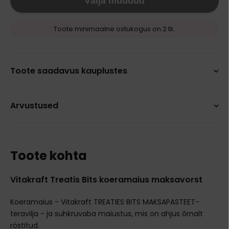
Välja müüdud
Toote minimaalne ostukogus on 2 tk.
Toote saadavus kauplustes
Arvustused
Toote kohta
Vitakraft Treatis Bits koeramaius maksavorst
Koeramaius - Vitakraft TREATIES BITS MAKSAPASTEET-
teravilja - ja suhkruvaba maiustus, mis on ahjus õrnalt
röstitud.