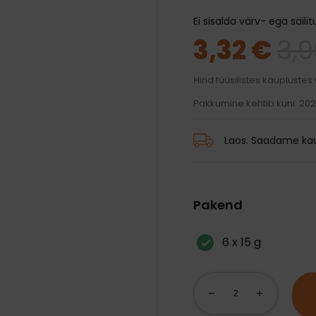
traksid
mänguasjad
d ja palsamid
Transpordikotid
Ei sisalda värv- ega säilit
iivsed mänguasjad
harjad
Kaelarihmad
Auto jaoks
3,32 €
3,
karvkatte hooldus
Traksid
 ja jalanõud
 silmade, hammaste ja
Rihmad
Hind füüsilistes kauplustes
hooldus
 vihmamantlid
Pakkumine kehtib kuni: 20
id
Laos. Saadame kau
Pakend
6 x 15 g