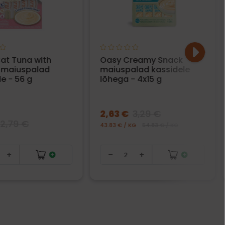
at Tuna with
Oasy Creamy Snack
 maiuspalad
maiuspalad kassidele
e - 56 g
lõhega - 4x15 g
2,63 €
3,29 €
2,79 €
43.83 € / KG
54.83 € / KG