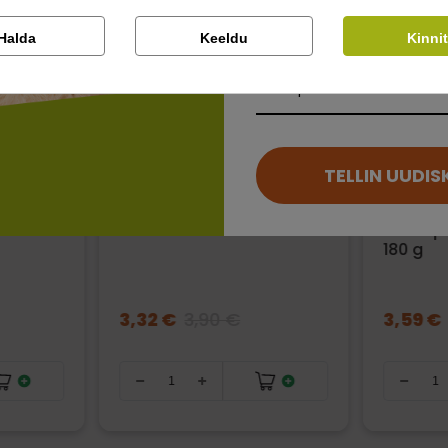
Kontrolli tellimust
Lemmikloom
Halda
Keeldu
Kinni
Kirjuta arvustus
Facebook
Google
Kauplus
Kirjuta arvustus
Ei saa kontole sisse logida?
TELLIN UUDIS
Vitakraft Liquid Snack
Advance
nikalaga
kassimaius vedel lõhega
Medium
- 6 tk
maiuspa
180 g
3,32 €
3,90 €
3,59 €