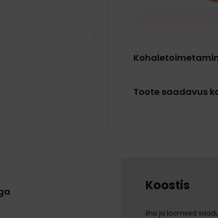
Kohaletoimetami
Toote saadavus k
Koostis
aga
liha ja loomsed saadu