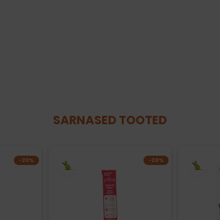
SARNASED TOOTED
−20%
−20%