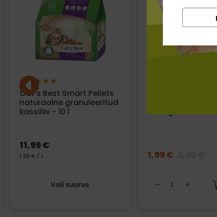
Cat's Best Smart Pellets
Life Cat LeRicette
naturaalne granuleeritud
kassikonserv tuu
kassiliiv - 10 l
- 150 g
11,99 €
1,99 €
2,49 €
1.20 € / L
Vali suurus