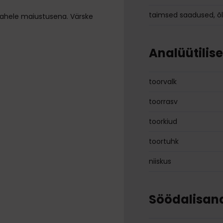
taimsed saadused, õl
 vahele maiustusena. Värske
Analüütilis
toorvalk
toorrasv
toorkiud
toortuhk
niiskus
Söödalisan