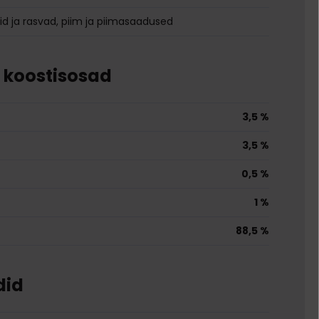
id ja rasvad, piim ja piimasaadused
e koostisosad
3,5 %
3,5 %
0,5 %
1 %
88,5 %
did