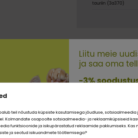
tauriin (3a370)
Liitu meie uudi
ja saa oma tel
Quality:
-3% soodustu
ed
ID, KES OSTSID SELLE TOOTE, ON OST
Sina ja su perekonna pa
väärite veel odavamat 
alub teil nõustuda küpsiste kasutamisega jõudluse, sotsiaalmeedia 
Logi sisse
l. Kolmandate osapoolte sotsiaalmeedia- ja reklaamiküpsiseid kas
SOODUS!
SOODUS!
edia funktsioonide ja isikupärastatud reklaamide pakkumiseks. Kas 
Registreeru
−20%
−15%
iste ja seotud isikuandmete töötlemisega?