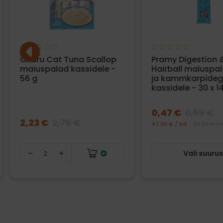
Churu Cat Tuna Scallop
Pramy Digestion 
maiuspalad kassidele -
Hairball maiuspal
56 g
ja kammkarpide
kassidele - 30 x 1
0,47 €
0,59 €
2,23 €
2,79 €
47.00 € / KG
59.00 € / 
Vali suuru