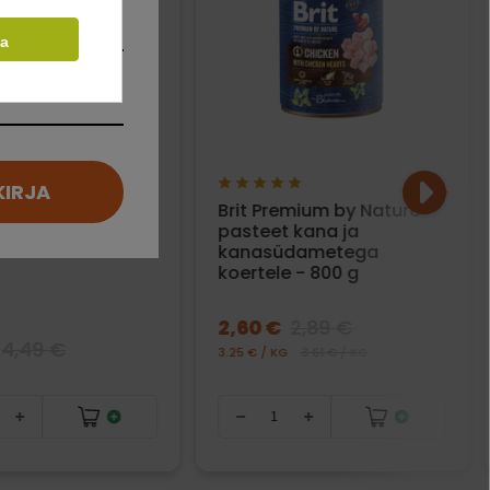
ta
KIRJA
 Dental Care
Brit Premium by Nature
/Maxi
pasteet kana ja
lad koertele -
kanasüdametega
koertele - 800 g
2,60 €
2,89 €
4,49 €
3.25 € / KG
3.61 € / KG