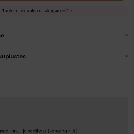
Toote minimaalne ostukogus on 2 tk.
ne
auplustes
sed linnu- ja sealihast (kanaliha 4 %)