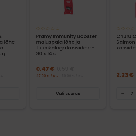
&
Pramy Immunity Booster
Churu C
a lõhe
maiuspala lõhe ja
Salmon
ga
tuunikalaga kassidele -
kassidel
4 g
30 x 14 g
0,47 €
0,59 €
2,23 €
KG
47.00 € / KG
59.00 € / KG
s
Vali suurus