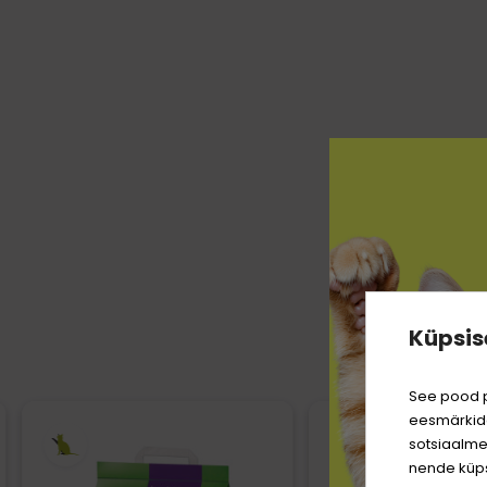
Küpsis
KLIEND
See pood p
eesmärkide
sotsiaalme
nende küps