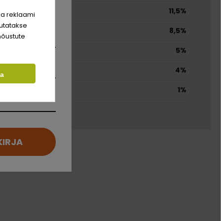
hinda!
11,5%
ja reklaami
utatakse
8,5%
nõustute
5%
um)
4%
ta
1%
KIRJA