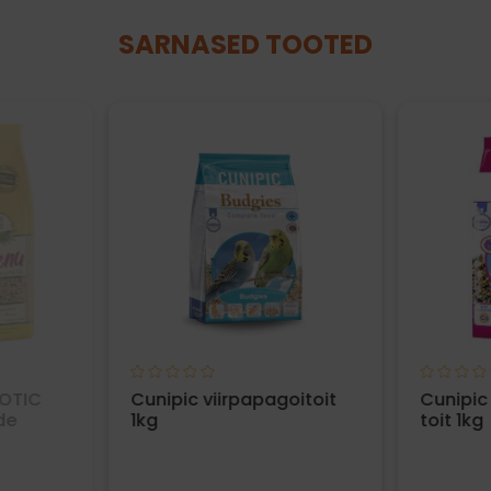
SARNASED TOOTED
XOTIC
Cunipic viirpapagoitoit
Cunipic
de
1kg
toit 1kg