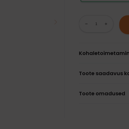
Kohaletoimetami
Toote saadavus k
Toote omadused