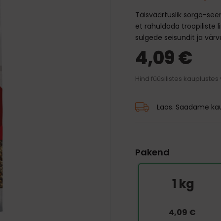
traksid
mänguasjad
d ja palsamid
Transpordikotid
Täisväärtuslik sorgo-see
iivsed mänguasjad
harjad
Kaelarihmad
Auto jaoks
et rahuldada troopiliste 
karvkatte hooldus
Traksid
sulgede seisundit ja värv
 ja jalanõud
 silmade, hammaste ja
Rihmad
4,09 €
hooldus
 vihmamantlid
Hind füüsilistes kauplustes
id
Laos. Saadame kau
Pakend
1 kg
4,09 €