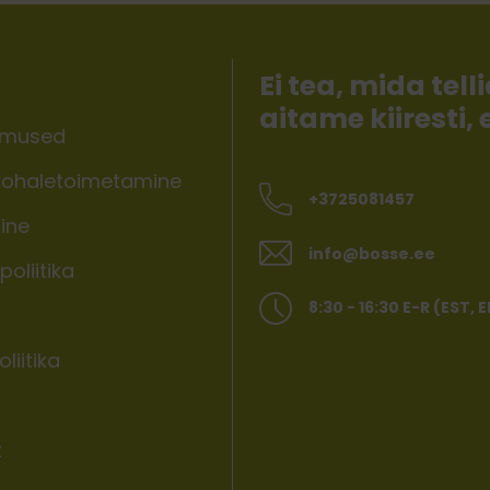
Ei tea, mida te
aitame kiiresti,
imused
ohaletoimetamine
+3725081457
ine
info@bosse.ee
oliitika
8:30 - 16:30 E-R (EST, 
liitika
t