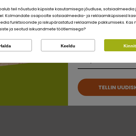
väärite veel odavamat 
jaapani hirss
alub teil nõustuda küpsiste kasutamisega jõudluse, sotsiaalmeedia 
Logi sisse
l. Kolmandate osapoolte sotsiaalmeedia- ja reklaamiküpsiseid kas
kanaari paelrohi
edia funktsioonide ja isikupärastatud reklaamide pakkumiseks. Kas 
Registreeru
iste ja seotud isikuandmete töötlemisega?
punane hirss
Kontrolli tellimust
Lemmikloom
punane hirss (Panic
Halda
Keeldu
Kinni
õliramtilla õli
Kirjuta arvustus
Facebook
Google
Kauplus
Kirjuta arvustus
Ei saa kontole sisse logida?
TELLIN UUDIS