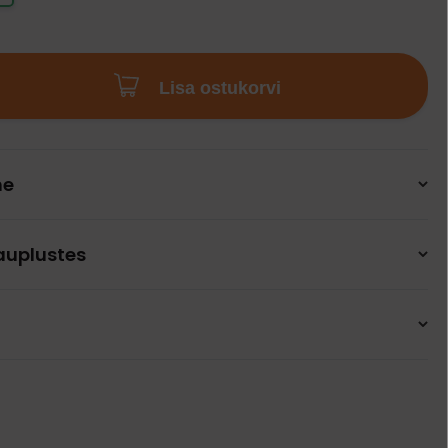
Lisa ostukorvi
ne
auplustes