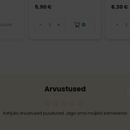
5,90 €
6,30 €
müüdud
Arvustused
Kahjuks arvustused puuduvad. Jaga oma muljeid esimesena!