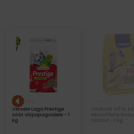
Versele Laga Prestige
Vitakraft VITAL E
sööt viirpapagoidele - 1
eksootiliste lindu
kg
täistoit - 1 kg