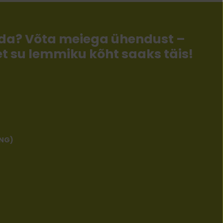
llida? Võta meiega ühendust –
 et su lemmiku kõht saaks täis!
ENG)