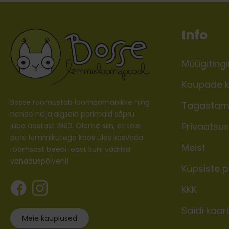
Info
Müügiting
Kaupade k
Bosse rõõmustab loomaomanikke ning
Tagastam
nende neljajalgseid parimaid sõpru
Privaatsusp
juba aastast 1993. Oleme siin, et teie
pere lemmikutega koos üles kasvada
Meist
rõõmsast beebi-east kuni väärika
vanaduspõlveni!
Küpsiste po
KKK
Saidi kaar
Meie kauplused