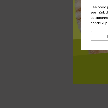
See pood p
eesmärkide
sotsiaalme
nende küps