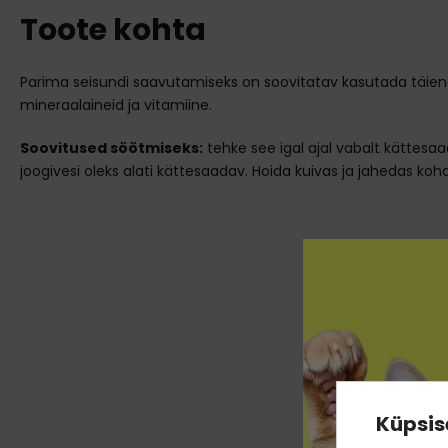
Toote kohta
Parima seisundi saavutamiseks on soovitatav kasutada täie
mineraalaineid ja vitamiine.
Soovitused söötmiseks:
tehke see igal ajal vabalt kättesaa
joogivesi oleks alati kättesaadav. Hoida kuivas ja jahedas koha
Küpsis