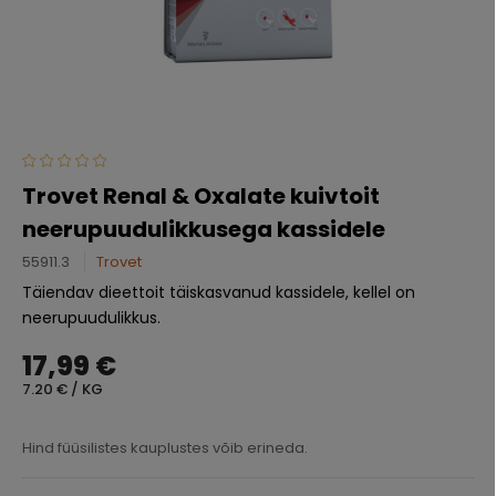
Trovet Renal & Oxalate kuivtoit
neerupuudulikkusega kassidele
55911.3
Trovet
Täiendav dieettoit täiskasvanud kassidele, kellel on
neerupuudulikkus.
17,99 €
7.20 € / KG
Hind füüsilistes kauplustes võib erineda.