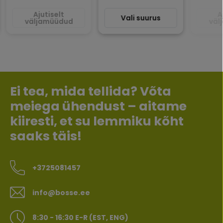
Ajutiselt
A
Vali suurus
väljamüüdud
väl
Ei tea, mida tellida? Võta
meiega ühendust – aitame
kiiresti, et su lemmiku kõht
saaks täis!
+3725081457
info@bosse.ee
8:30 - 16:30 E-R (EST, ENG)