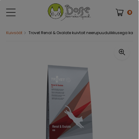
0
Kuivsööt
Trovet Renal & Oxalate kuivtoit neerupuudulikkusega kassi