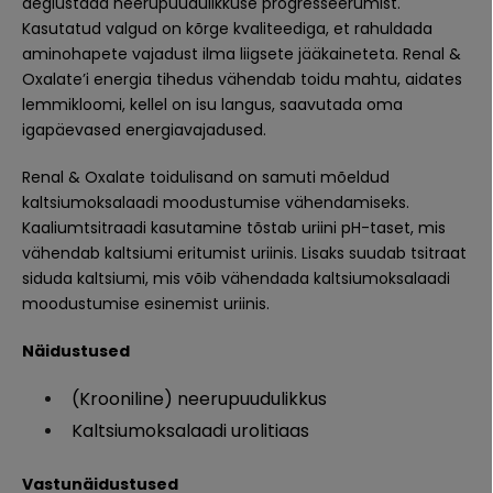
aeglustada neerupuudulikkuse progresseerumist.
Kasutatud valgud on kõrge kvaliteediga, et rahuldada
aminohapete vajadust ilma liigsete jääkaineteta. Renal &
Oxalate’i energia tihedus vähendab toidu mahtu, aidates
lemmikloomi, kellel on isu langus, saavutada oma
igapäevased energiavajadused.
Renal & Oxalate toidulisand on samuti mõeldud
kaltsiumoksalaadi moodustumise vähendamiseks.
Kaaliumtsitraadi kasutamine tõstab uriini pH-taset, mis
vähendab kaltsiumi eritumist uriinis. Lisaks suudab tsitraat
siduda kaltsiumi, mis võib vähendada kaltsiumoksalaadi
moodustumise esinemist uriinis.
Näidustused
(Krooniline) neerupuudulikkus
Kaltsiumoksalaadi urolitiaas
Vastunäidustused