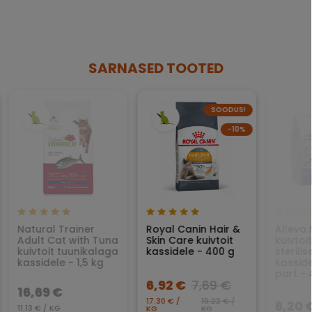
SARNASED TOOTED
SOODUS!
−10%
Natural Trainer
Royal Canin Hair &
Alleva h
Adult Cat with Tuna
Skin Care kuivtoit
kuivtoit
kuivtoit tuunikalaga
kassidele - 400 g
sterilis
kassidele - 1,5 kg
kasside
part - 
6,92 €
7,69 €
16,69 €
17.30 € /
19.22 € /
6,20 
11.13 € / KG
KG
KG