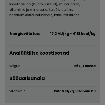
linnulihasüda (hüdrolüüsitud), muna, pärm,
vitamiinid ja mineraalid, kalaõli, letsitiin,
naatriumkloriid, koliinkloriid, kaaliumtsitraat
Energiaväärtus:
17,2 MJ/kg - 4118 kcal/kg
Analüütilise koostisosad
valgud
26%, rasvad
Söödalisandid
vitamiin A
15000 IU/kg, vitamiin D3