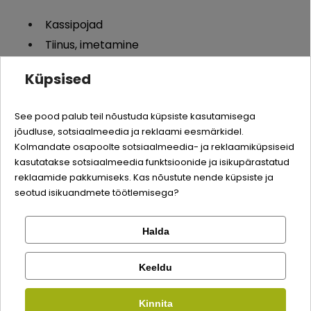
Kassipojad
Tiinus, imetamine
Struviidi urolitiaas
Küpsised
Quality:
Toote omadused
See pood palub teil nõustuda küpsiste kasutamisega
Toetab neerude tööd veetasakaalu ja
jõudluse, sotsiaalmeedia ja reklaami eesmärkidel.
Logi sisse
elektrolüütide reguleerimisel kehas ning
Kolmandate osapoolte sotsiaalmeedia- ja reklaamiküpsiseid
mittevajalike ainevahetusproduktide
kasutatakse sotsiaalmeedia funktsioonide ja isikupärastatud
Registreeru
reklaamide pakkumiseks. Kas nõustute nende küpsiste ja
eemaldamisel.
seotud isikuandmete töötlemisega?
Valgu kõrge bioloogiline väärtus tagab
väikese jääkaminohapete koguse.
Halda
Kontrolli tellimust
Kasutamissoovitused
Facebook
Enne kasutamist on soovitatav konsulteerida
Keeldu
veterinaararstiga. Soovitatav kasutusaeg on alguses kuni
Kirjuta arvustus
6 kuud. Pärast kasutusperioodi pikendamist saab Renal &
Kinnita
Google