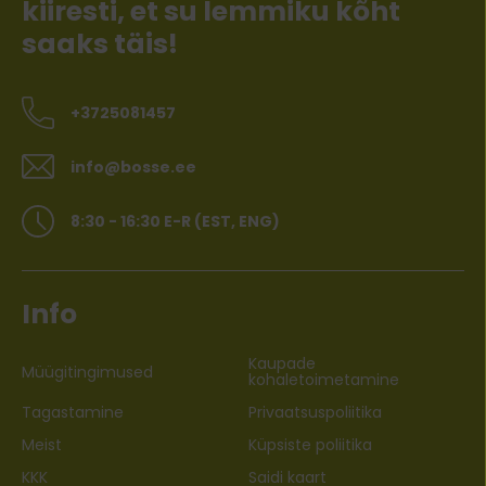
kiiresti, et su lemmiku kõht
saaks täis!
+3725081457
info@bosse.ee
8:30 - 16:30 E-R (EST, ENG)
Info
Kaupade
Müügitingimused
kohaletoimetamine
Tagastamine
Privaatsuspoliitika
Meist
Küpsiste poliitika
KKK
Saidi kaart