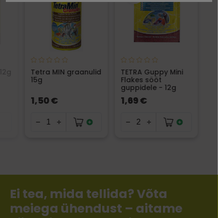
 12g
Tetra MIN graanulid
TETRA Guppy Mini
15g
Flakes sööt
guppidele - 12g
1,50 €
1,69 €
Ei tea, mida tellida? Võta
meiega ühendust – aitame