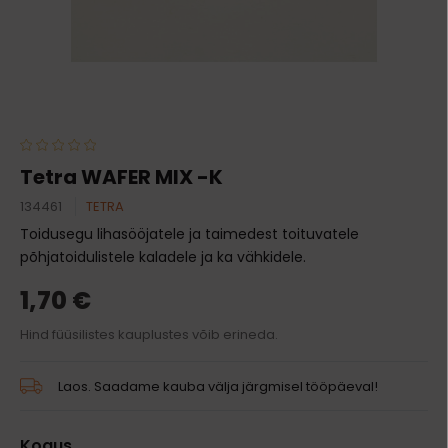
Tetra WAFER MIX -K
134461
TETRA
Toidusegu lihasööjatele ja taimedest toituvatele
põhjatoidulistele kaladele ja ka vähkidele.
1,70 €
Hind füüsilistes kauplustes võib erineda.
Laos. Saadame kauba välja järgmisel tööpäeval!
Kogus