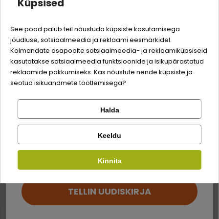
Küpsised
Quality:
-3% soodustust
Toote kohta
See pood palub teil nõustuda küpsiste kasutamisega
jõudluse, sotsiaalmeedia ja reklaami eesmärkidel.
Logi sisse
Sina ja su perekonna parim sõber väärite veel
Kolmandate osapoolte sotsiaalmeedia- ja reklaamiküpsiseid
Tetra WAFER MIX -K
odavamat hinda!
kasutatakse sotsiaalmeedia funktsioonide ja isikupärastatud
Registreeru
reklaamide pakkumiseks. Kas nõustute nende küpsiste ja
Rohelised osakesed toidus meeldivad just
seotud isikuandmete töötlemisega?
taimetoidulistele kaladele, sisaldades väärtuslikke vetikaid.
Pruunid toiduosakesed on aga ideaalsed lihatoidulistele
kaladele. Tahked toidutükid ei muuda akvaariumi vett
Halda
Kontrolli tellimust
Lemmikloom
häguseks.
Facebook
Keeldu
Kirjuta arvustus
Kauplus
Kinnita
Google
Kirjuta arvustus
SARNASED TOOTED
TELLIN UUDISKIRJA
Ei saa kontole sisse logida?