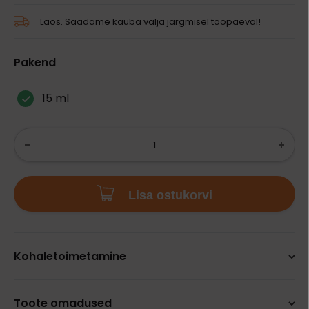
Laos. Saadame kauba välja järgmisel tööpäeval!
Pakend
15 ml
Lisa ostukorvi
Kohaletoimetamine
Toote omadused