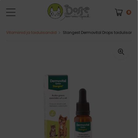
0
Vitamiinid ja toidulisandid
Stangest Dermovital Drops toidulisand k