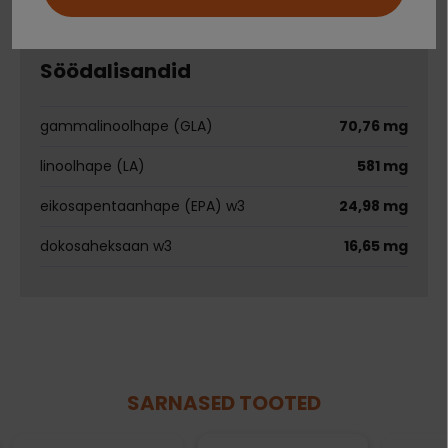
Ei saa kontole sisse logida?
E-vitamiin
0,05%
Söödalisandid
gammalinoolhape (GLA)
70,76 mg
linoolhape (LA)
581 mg
eikosapentaanhape (EPA) w3
24,98 mg
dokosaheksaan w3
16,65 mg
SARNASED TOOTED