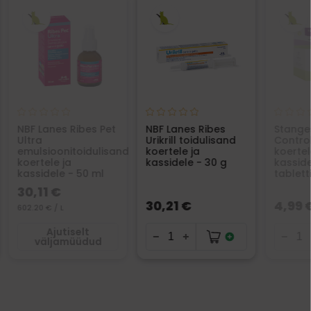
NBF Lanes Ribes Pet
NBF Lanes Ribes
Stange
Ultra
Urikrill toidulisand
Control
emulsioonitoidulisand
koertele ja
koertel
koertele ja
kassidele - 30 g
kasside
kassidele - 50 ml
tablett
30,11 €
30,21 €
4,99 
602.20 € / L
Ajutiselt
väljamüüdud