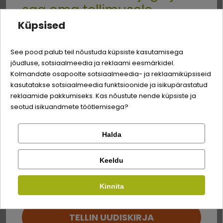
saa oma tellimusele
kehakaalu kohta.
Küpsised
Pakend:
15 ml pudel koos dosaatoriga.
Quality:
-3% soodustust
Päritoluriik:
Hispaania
See pood palub teil nõustuda küpsiste kasutamisega
jõudluse, sotsiaalmeedia ja reklaami eesmärkidel.
Logi sisse
Kellele
Sina ja su perekonna parim sõber väärite veel
Kolmandate osapoolte sotsiaalmeedia- ja reklaamiküpsiseid
odavamat hinda!
kasutatakse sotsiaalmeedia funktsioonide ja isikupärastatud
Registreeru
reklaamide pakkumiseks. Kas nõustute nende küpsiste ja
seotud isikuandmete töötlemisega?
Tõu suurus
Toote vorm
Loomade vanus
KÕIKIDELE
VEDELIKUD
KASSIPOEGADELE
TÕUGUDELE
Halda
Kontrolli tellimust
Lemmikloom
Facebook
Keeldu
Kirjuta arvustus
Kauplus
Koostis
Kinnita
Google
Kirjuta arvustus
kuningakepi õli
99,95%
TELLIN UUDISKIRJA