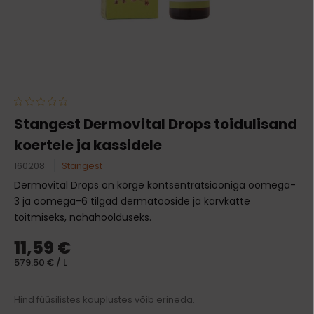
Stangest Dermovital Drops toidulisand
koertele ja kassidele
160208
Stangest
Dermovital Drops on kõrge kontsentratsiooniga oomega-
3 ja oomega-6 tilgad dermatooside ja karvkatte
toitmiseks, nahahoolduseks.
11,59 €
579.50 € / L
Hind füüsilistes kauplustes võib erineda.