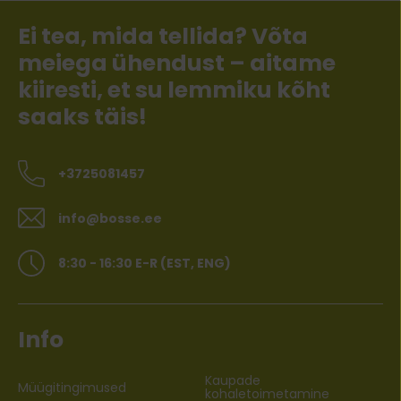
Ei tea, mida tellida? Võta
meiega ühendust – aitame
kiiresti, et su lemmiku kõht
saaks täis!
+3725081457
info@bosse.ee
8:30 - 16:30 E-R (EST, ENG)
Info
Kaupade
Müügitingimused
kohaletoimetamine