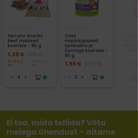
Serrano Snacks
Oasy
Oasy m
Beef maiused
maiusküpsised
küpsis
koertele - 85 g
lambaliha ja
kuivat
õuntega koertele -
koertel
1,35 €
1,69 €
80 g
15.00 € /
18.78 € /
1,95 €
2,29 €
3,99 
KG
KG
A
väl
Ei tea, mida tellida? Võta
meiega ühendust – aitame