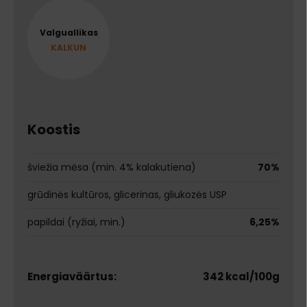
Valguallikas
KALKUN
Koostis
šviežia mėsa (min. 4% kalakutiena)
70%
grūdinės kultūros, glicerinas, gliukozės USP
papildai (ryžiai, min.)
6,25%
Energiaväärtus:
342 kcal/100g