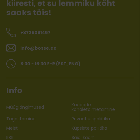
kiiresti, et su lemmiku kõht
saaks täis!
+3725081457
info@bosse.ee
8:30 - 16:30 E-R (EST, ENG)
Info
Kaupade
Müügitingimused
kohaletoimetamine
Tagastamine
Privaatsuspoliitika
Meist
Küpsiste poliitika
KKK
Saidi kaart