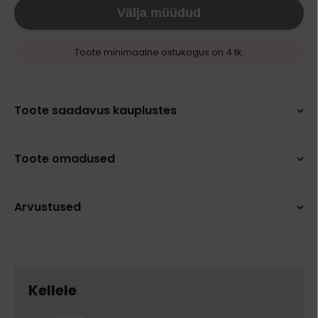
Välja müüdud
Toote minimaalne ostukogus on 4 tk.
Toote saadavus kauplustes
Toote omadused
Arvustused
Kellele