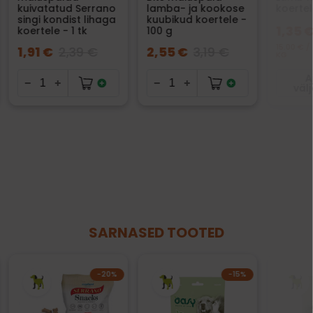
kuivatatud Serrano
lamba- ja kookose
koertel
singi kondist lihaga
kuubikud koertele -
1,35 
koertele - 1 tk
100 g
15.00 € /
1,91 €
2,39 €
2,55 €
3,19 €
KG
A
väl
SARNASED TOOTED
−20%
−15%