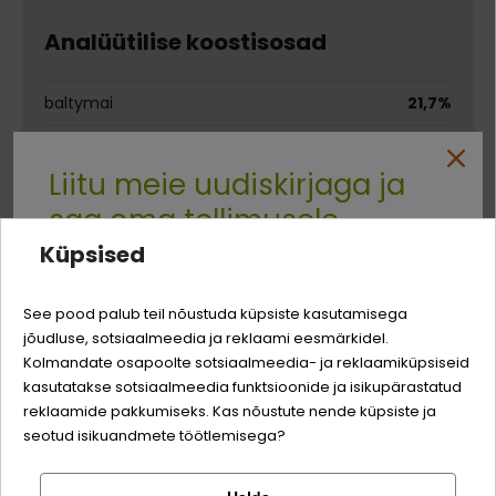
Analüütilise koostisosad
baltymai
21,7%
riebalai
9.1%
Liitu meie uudiskirjaga ja
žali pelenai
8,0%
saa oma tellimusele
ląsteliena
1,3%
Küpsised
Quality:
-3% soodustust
drėgmė
16,2%
See pood palub teil nõustuda küpsiste kasutamisega
kalcis
1,87%
jõudluse, sotsiaalmeedia ja reklaami eesmärkidel.
Logi sisse
Sina ja su perekonna parim sõber väärite veel
Kolmandate osapoolte sotsiaalmeedia- ja reklaamiküpsiseid
fosforas
0,58%
odavamat hinda!
kasutatakse sotsiaalmeedia funktsioonide ja isikupärastatud
Registreeru
reklaamide pakkumiseks. Kas nõustute nende küpsiste ja
Söödalisandid
seotud isikuandmete töötlemisega?
propiono rūgštis, kalio sorbatas, antioksidantai -