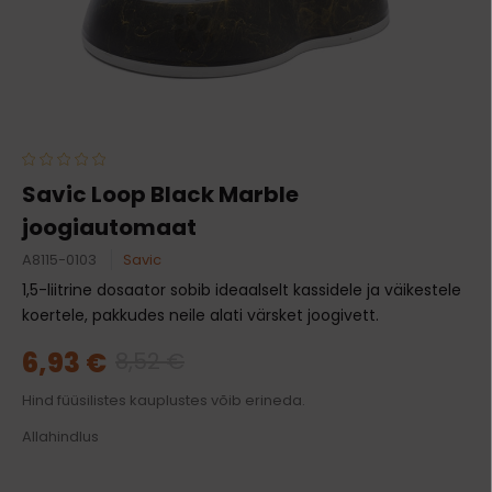
Savic Loop Black Marble
joogiautomaat
A8115-0103
Savic
1,5-liitrine dosaator sobib ideaalselt kassidele ja väikestele
koertele, pakkudes neile alati värsket joogivett.
6,93 €
8,52 €
Hind füüsilistes kauplustes võib erineda.
Allahindlus