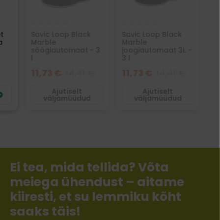
t
Savic Loop Black
Savic Loop Black
a
Marble
Marble
söögiautomaat - 3
joogiautomaat 3L -
l
3 l
11,73 €
14,41 €
11,73 €
14,41 €
Ajutiselt
Ajutiselt
väljamüüdud
väljamüüdud
Ei tea, mida tellida? Võta
meiega ühendust – aitame
kiiresti, et su lemmiku kõht
saaks täis!