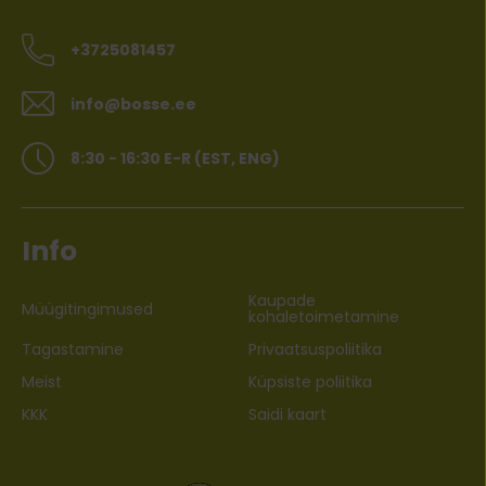
+3725081457
info@bosse.ee
8:30 - 16:30 E-R (EST, ENG)
Info
Kaupade
Müügitingimused
kohaletoimetamine
Tagastamine
Privaatsuspoliitika
Meist
Küpsiste poliitika
KKK
Saidi kaart