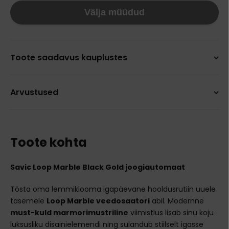
Välja müüdud
Toote saadavus kauplustes
Arvustused
Toote kohta
Savic Loop Marble Black Gold joogiautomaat
Tõsta oma lemmiklooma igapäevane hooldusrutiin uuele
tasemele
Loop Marble veedosaatori
abil. Modernne
must-kuld marmorimustriline
viimistlus lisab sinu koju
luksusliku disainielemendi ning sulandub stiilselt igasse