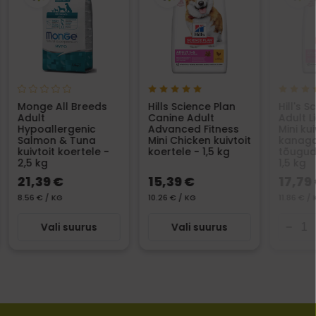
Monge All Breeds
Hills Science Plan
Hill's 
Adult
Canine Adult
Adult L
Hypoallergenic
Advanced Fitness
Mini ku
Salmon & Tuna
Mini Chicken kuivtoit
kanaga
kuivtoit koertele -
koertele - 1,5 kg
tõugud
2,5 kg
1,5 kg
21,39 €
15,39 €
17,79
8.56 € / KG
10.26 € / KG
11.86 € /
Vali suurus
Vali suurus