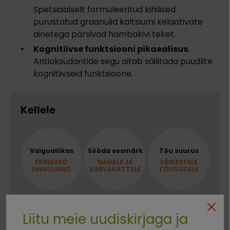
Spetsiaalselt formuleeritud kihilised
purustatud graanulid kaltsiumi kelaativate
ainetega pärsivad hambakivi teket.
Kognitiivse funktsiooni pikaealisus
.
Antioksüdantide segu aitab säilitada puudlite
kognitiivseid funktsioone.
Kellele
Valguallikas
Sööda eesmärk
Tõu suurus
ERINEVAD
NAHALE JA
VÄIKESTELE
LINNULIHAD
KARVAKATTELE
TÕUGUDELE
Liitu meie uudiskirjaga ja
Koostis