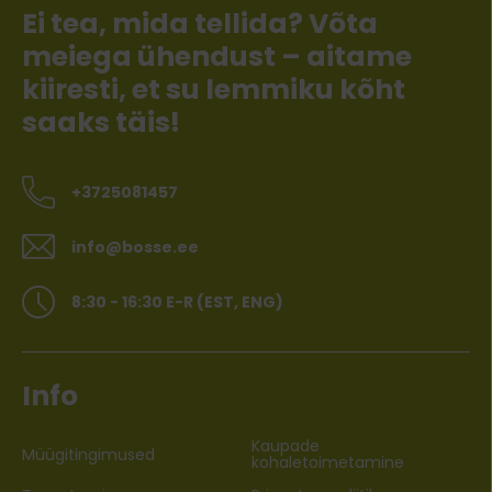
Ei tea, mida tellida? Võta
meiega ühendust – aitame
kiiresti, et su lemmiku kõht
saaks täis!
+3725081457
info@bosse.ee
8:30 - 16:30 E-R (EST, ENG)
Info
Kaupade
Müügitingimused
kohaletoimetamine