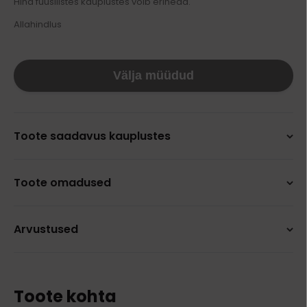
Hind füüsilistes kauplustes võib erineda.
Allahindlus
Välja müüdud
Toote saadavus kauplustes
Toote omadused
Arvustused
Toote kohta