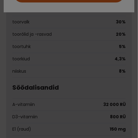
Analüütilise koostisosad
toorvalk
30%
toorõlid ja -rasvad
20%
toortuhk
5%
toorkiud
4,3%
niiskus
8%
Söödalisandid
A-vitamiin
32 000 RÜ
D3-vitamiin
800 RÜ
E1 (raud)
150 mg