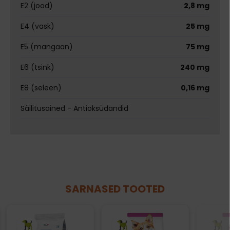
E2 (jood)
2,8 mg
E4 (vask)
25 mg
E5 (mangaan)
75 mg
E6 (tsink)
240 mg
E8 (seleen)
0,16 mg
Säilitusained - Antioksüdandid
SARNASED TOOTED