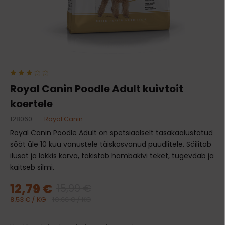
Royal Canin Poodle Adult kuivtoit
koertele
128060
Royal Canin
Royal Canin Poodle Adult on spetsiaalselt tasakaalustatud
sööt üle 10 kuu vanustele täiskasvanud puudlitele. Säilitab
ilusat ja lokkis karva, takistab hambakivi teket, tugevdab ja
kaitseb silmi.
12,79 €
15,99 €
8.53 € / KG
10.66 € / KG