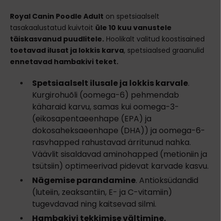
Royal Canin Poodle Adult
on spetsiaalselt
tasakaalustatud kuivtoit
üle 10 kuu vanustele
täiskasvanud puudlitele.
Hoolikalt valitud koostisained
toetavad ilusat ja lokkis karva
, spetsiaalsed graanulid
ennetavad hambakivi teket.
Spetsiaalselt ilusale ja lokkis karvale
.
Kurgirohuõli (oomega-6) pehmendab
käharaid karvu, samas kui oomega-3-
(eikosapentaeenhape (EPA) ja
dokosaheksaeenhape (DHA)) ja oomega-6-
rasvhapped rahustavad ärritunud nahka.
Väävlit sisaldavad aminohapped (metioniin ja
tsütsiin) optimeerivad pidevat karvade kasvu.
Nägemise parandamine
. Antioksüdandid
(luteiin, zeaksantiin, E- ja C-vitamiin)
tugevdavad ning kaitsevad silmi.
Hambakivi tekkimise vältimine.