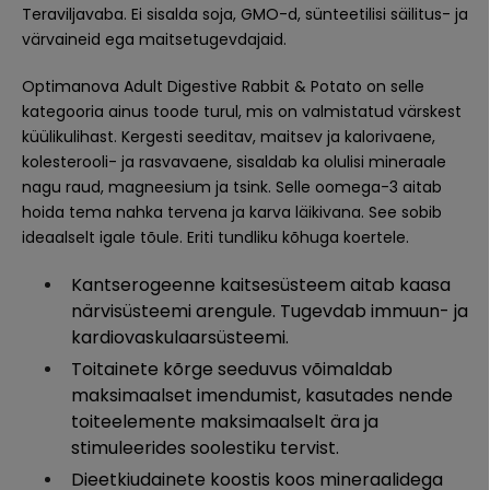
Teraviljavaba. Ei sisalda soja, GMO-d, sünteetilisi säilitus- ja
värvaineid ega maitsetugevdajaid.
Optimanova Adult Digestive Rabbit & Potato on selle
kategooria ainus toode turul, mis on valmistatud värskest
küülikulihast. Kergesti seeditav, maitsev ja kalorivaene,
kolesterooli- ja rasvavaene, sisaldab ka olulisi mineraale
nagu raud, magneesium ja tsink. Selle oomega-3 aitab
hoida tema nahka tervena ja karva läikivana. See sobib
ideaalselt igale tõule. Eriti tundliku kõhuga koertele.
Kantserogeenne kaitsesüsteem aitab kaasa
närvisüsteemi arengule. Tugevdab immuun- ja
kardiovaskulaarsüsteemi.
Toitainete kõrge seeduvus võimaldab
maksimaalset imendumist, kasutades nende
toiteelemente maksimaalselt ära ja
stimuleerides soolestiku tervist.
Dieetkiudainete koostis koos mineraalidega