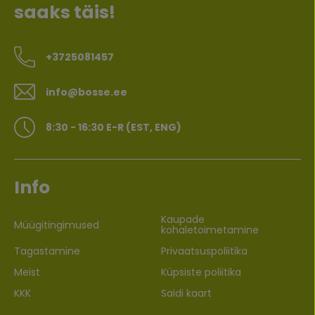
saaks täis!
+3725081457
info@bosse.ee
8:30 - 16:30 E-R (EST, ENG)
Info
Kaupade
Müügitingimused
kohaletoimetamine
Tagastamine
Privaatsuspoliitika
Meist
Küpsiste poliitika
KKK
Saidi kaart