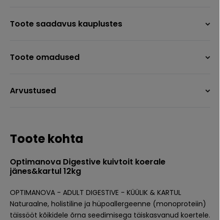
Toote saadavus kauplustes
Toote omadused
Arvustused
Toote kohta
Optimanova Digestive kuivtoit koerale
jänes&kartul 12kg
OPTIMANOVA - ADULT DIGESTIVE - KÜÜLIK & KARTUL
Naturaalne, holistiline ja hüpoallergeenne (monoproteiin)
täissööt kõikidele õrna seedimisega täiskasvanud koertele.