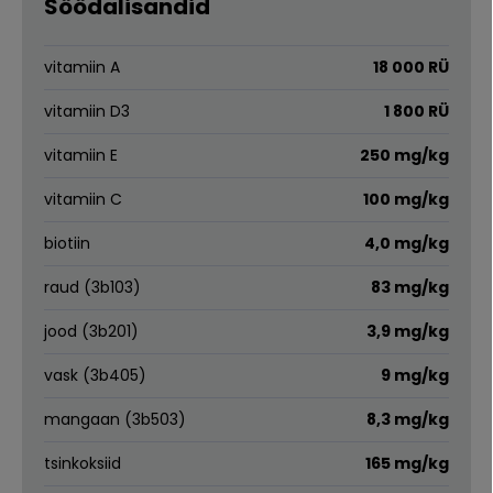
Söödalisandid
vitamiin A
18 000 RÜ
vitamiin D3
1 800 RÜ
vitamiin E
250 mg/kg
vitamiin C
100 mg/kg
biotiin
4,0 mg/kg
raud (3b103)
83 mg/kg
jood (3b201)
3,9 mg/kg
vask (3b405)
9 mg/kg
mangaan (3b503)
8,3 mg/kg
tsinkoksiid
165 mg/kg