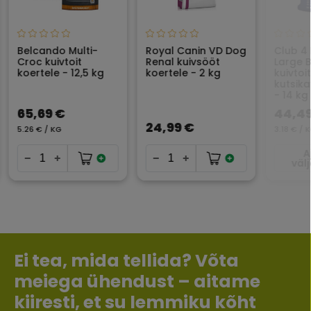
Belcando Multi-
Royal Canin VD Dog
Club 4
Croc kuivtoit
Renal kuivsööt
Large 
koertele - 12,5 kg
koertele - 2 kg
kuivtoi
kutsik
- 14 kg
65,69 €
44,49
24,99 €
5.26 € / KG
3.18 € / 
A
väl
Ei tea, mida tellida? Võta
meiega ühendust – aitame
kiiresti, et su lemmiku kõht