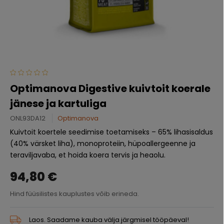
Optimanova Digestive kuivtoit koerale
jänese ja kartuliga
ONL93DA12
Optimanova
Kuivtoit koertele seedimise toetamiseks – 65% lihasisaldus
(40% värsket liha), monoproteiin, hüpoallergeenne ja
teraviljavaba, et hoida koera tervis ja heaolu.
94,80 €
Hind füüsilistes kauplustes võib erineda.
Laos. Saadame kauba välja järgmisel tööpäeval!