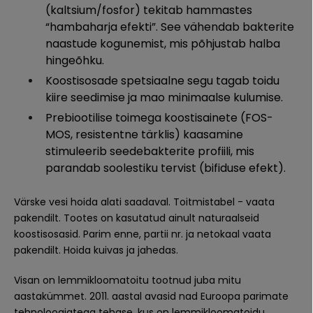
(kaltsium/fosfor) tekitab hammastes
“hambaharja efekti”. See vähendab bakterite
naastude kogunemist, mis põhjustab halba
hingeõhku.
Koostisosade spetsiaalne segu tagab toidu
kiire seedimise ja mao minimaalse kulumise.
Prebiootilise toimega koostisainete (FOS-
MOS, resistentne tärklis) kaasamine
stimuleerib seedebakterite profiili, mis
parandab soolestiku tervist (bifiduse efekt).
Värske vesi hoida alati saadaval. Toitmistabel - vaata
pakendilt. Tootes on kasutatud ainult naturaalseid
koostisosasid. Parim enne, partii nr. ja netokaal vaata
pakendilt. Hoida kuivas ja jahedas.
Visan on lemmikloomatoitu tootnud juba mitu
aastakümmet. 2011. aastal avasid nad Euroopa parimate
tehnoloogiatega tehase, kus on lemmikloomatoidu