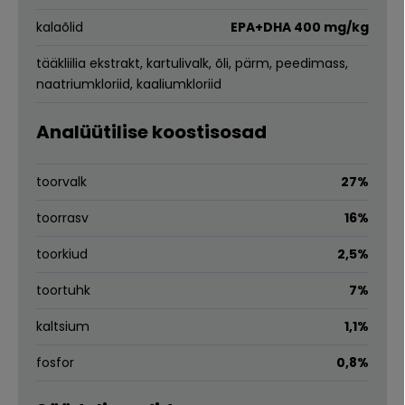
kalaõlid
EPA+DHA 400 mg/kg
tääkliilia ekstrakt, kartulivalk, õli, pärm, peedimass,
naatriumkloriid, kaaliumkloriid
Analüütilise koostisosad
toorvalk
27%
toorrasv
16%
toorkiud
2,5%
toortuhk
7%
kaltsium
1,1%
fosfor
0,8%