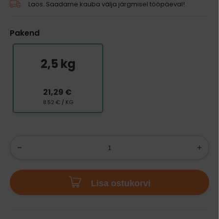
Laos. Saadame kauba välja järgmisel tööpäeval!
Pakend
2,5 kg
21,29 €
8.52 € / KG
Lisa ostukorvi