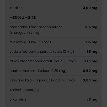
inositool
3,00 mg
MIKROELEMENTID
mangaansulfaat monohüdraat
105 mg
(mangaan 35 mg)
tsinkoksiid (tsink 160 mg)
215 mg
vasksulfaatpentahüdraat (vask 13 mg)
55 mg
raudsulfaatmonohüdraat (raud 110 mg)
370 mg
naatriumseleniit (seleen 0,20 mg)
0,50 mg
veevaba kaltsiumjodaat (jood 1,80 mg)
2,80 mg
Aminohapped/kg
L-karnitiin
83 mg