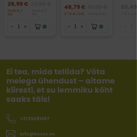
26,99 €
29,99 €
46,79 €
51,99 €
53,49
13.50 € /
15.00 € /
3.74 € / KG
4.16 € / KG
7.13 € / 
KG
KG
Ei tea, mida tellida? Võta
meiega ühendust – aitame
kiiresti, et su lemmiku kõht
saaks täis!
+3725081457
info@bosse.ee