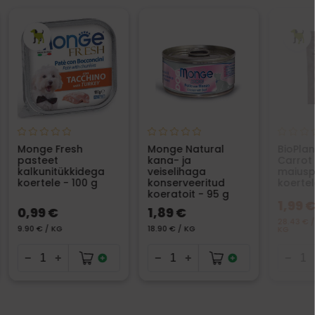
Monge Fresh
Monge Natural
BioPla
pasteet
kana- ja
Carrot 
kalkunitükkidega
veiselihaga
maiusp
koertele - 100 g
konserveeritud
koertel
koeratoit - 95 g
1,99 
0,99 €
1,89 €
28.43 € /
9.90 € / KG
18.90 € / KG
KG