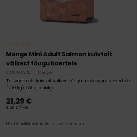
Monge Mini Adult Salmon kuivtoit
väikest tõugu koertele
01M0400302
Monge
Täisväärtuslik kuivtoit väikest tõugu täiskasvanud koertele
(< 10 kg). Lõhe ja riisiga.
21,29 €
8.52 € / KG
Hind füüsilistes kauplustes võib erineda.