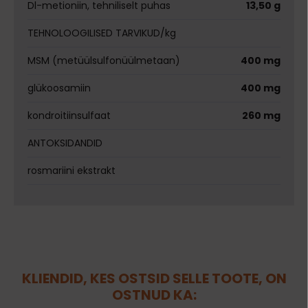
Dl-metioniin, tehniliselt puhas
13,50 g
TEHNOLOOGILISED TARVIKUD/kg
MSM (metüülsulfonüülmetaan)
400 mg
glükoosamiin
400 mg
kondroitiinsulfaat
260 mg
ANTOKSIDANDID
rosmariini ekstrakt
KLIENDID, KES OSTSID SELLE TOOTE, ON
OSTNUD KA: