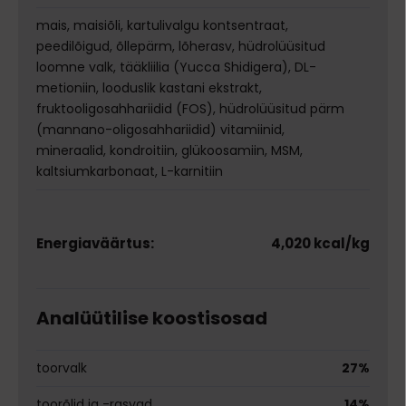
mais, maisiõli, kartulivalgu kontsentraat,
peedilõigud, õllepärm, lõherasv, hüdrolüüsitud
loomne valk, tääkliilia (Yucca Shidigera), DL-
metioniin, looduslik kastani ekstrakt,
fruktooligosahhariidid (FOS), hüdrolüüsitud pärm
(mannano-oligosahhariidid) vitamiinid,
mineraalid, kondroitiin, glükoosamiin, MSM,
kaltsiumkarbonaat, L-karnitiin
Energiaväärtus:
4,020 kcal/kg
Analüütilise koostisosad
toorvalk
27%
toorõlid ja -rasvad
14%