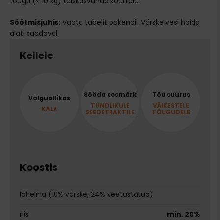
tõugu (< 10 kg) täiskasvanud koertele.
Söötmisjuhis:
Vaata tabelit pakendil. Värske vesi hoida
alati saadaval.
Kellele
Sööda eesmärk
Tõu suurus
Valguallikas
TUNDLIKULE
VÄIKESTELE
KALA
SEEDETRAKTILE
TÕUGUDELE
Koostis
lõheliha (10% värske, 24% veetustatud)
riis
min. 20%