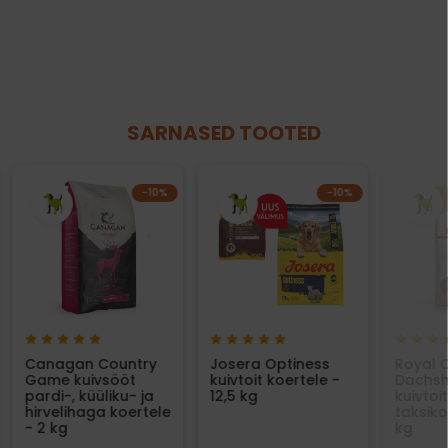
SARNASED TOOTED
−10%
−10%
Canagan Country
Josera Optiness
Royal 
Game kuivsööt
kuivtoit koertele -
Dachsh
pardi-, küüliku- ja
12,5 kg
kuivtoit
hirvelihaga koertele
taksiko
- 2 kg
kg