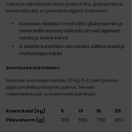
valitud ja valmistatud värske praetud liha, glükosamiini ja
krondroitiini abil, et parandada liigeste funktsiooni.
Koostises sisalduv kondroitiin, glükoosamiin ja
mineraalid aitavad säilitada terveid liigeseid,
nahka ja koera karva.
Ei sisalda kunstlikke värvaineid, säilitusaineid ja
maitsetugevdajaid.
Soovitused söötmiseks:
Keskmise suurusega koertele (10 kg) 5-6 pakki päevas,
jagatud kaheks portsjoniks päevas. Serveeri
toatemperatuuril. Avatuna hoida külmkapis.
Koera kaal (kg)
5
10
15
20
Päevanorm (g)
330
550
750
900