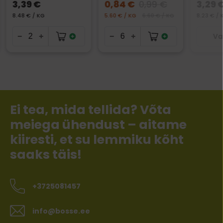
3,39 €
0,84 €
0,99 €
3,29 
8.48 € / KG
5.60 € / KG
6.60 € / KG
8.23 € / 
Va
Ei tea, mida tellida? Võta
meiega ühendust – aitame
kiiresti, et su lemmiku kõht
saaks täis!
+3725081457
info@bosse.ee