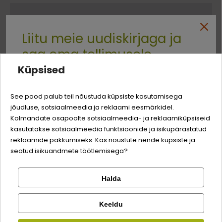
Kellele
Liitu meie uudiskirjaga ja
saa oma tellimusele
Sööda eesmärk
Tõu suurus
Valguallikas
Küpsised
NAHALE JA
KÕIKIDELE
KALKUN
Quality:
KARVAKATTELE
TÕUGUDELE
-3% soodustust
See pood palub teil nõustuda küpsiste kasutamisega
jõudluse, sotsiaalmeedia ja reklaami eesmärkidel.
Logi sisse
Sina ja su perekonna parim sõber väärite veel
Kolmandate osapoolte sotsiaalmeedia- ja reklaamiküpsiseid
odavamat hinda!
kasutatakse sotsiaalmeedia funktsioonide ja isikupärastatud
Koostis
Registreeru
reklaamide pakkumiseks. Kas nõustute nende küpsiste ja
seotud isikuandmete töötlemisega?
liha ja lihatooted (kana 14% ja kalkun 14%)
40%
Halda
mineraalid
Kontrolli tellimust
Lemmikloom
Facebook
glükoosamiin
0,008%
Keeldu
Kirjuta arvustus
Kauplus
kondroitiinsulfaat
0,004%