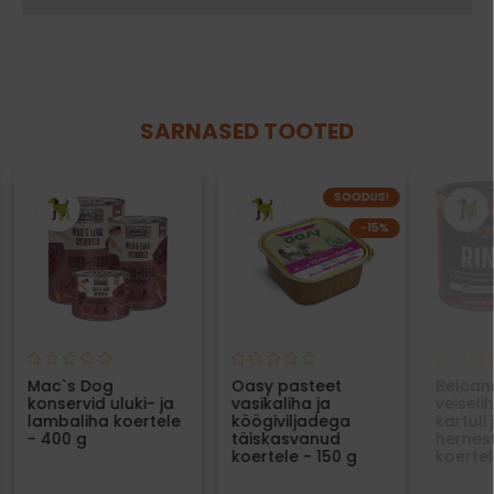
SARNASED TOOTED
SOODUS!
−15%
Mac`s Dog
Oasy pasteet
Belcan
konservid uluki- ja
vasikaliha ja
veiseli
lambaliha koertele
köögiviljadega
kartuli 
- 400 g
täiskasvanud
hernes
koertele - 150 g
koertel