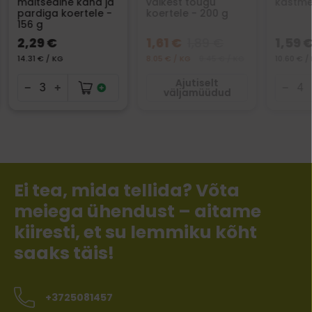
maitseaine kana ja
väikest tõugu
kastme
pardiga koertele -
koertele - 200 g
156 g
2,29 €
1,61 €
1,89 €
1,59 
14.31 € / KG
8.05 € / KG
9.45 € / KG
10.60 € /
Ajutiselt
väljamüüdud
Ei tea, mida tellida? Võta
meiega ühendust – aitame
kiiresti, et su lemmiku kõht
saaks täis!
+3725081457