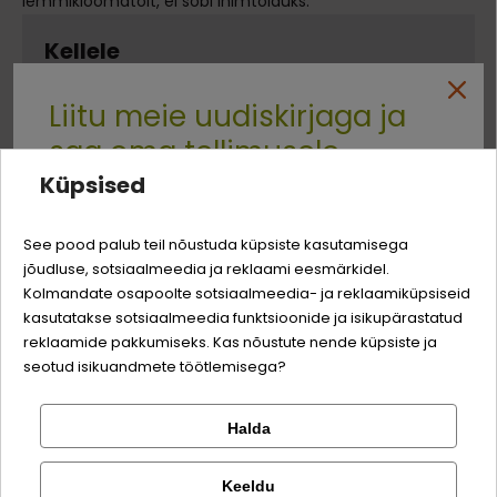
lemmikloomatoit, ei sobi inimtoiduks.
Kellele
Liitu meie uudiskirjaga ja
Tõu suurus
saa oma tellimusele
Valguallikas
KÕIKIDELE
KALKUN
TÕUGUDELE
Küpsised
Quality:
-3% soodustust
See pood palub teil nõustuda küpsiste kasutamisega
jõudluse, sotsiaalmeedia ja reklaami eesmärkidel.
Logi sisse
Sina ja su perekonna parim sõber väärite veel
Kolmandate osapoolte sotsiaalmeedia- ja reklaamiküpsiseid
Koostis
odavamat hinda!
kasutatakse sotsiaalmeedia funktsioonide ja isikupärastatud
Registreeru
reklaamide pakkumiseks. Kas nõustute nende küpsiste ja
Liha ja loomsed kõrvalsaadused (värske
80%
seotud isikuandmete töötlemisega?
kalkun 10%)
Halda
puuviljad (mustikad)
4%
Kontrolli tellimust
Lemmikloom
Facebook
mineraalid
Keeldu