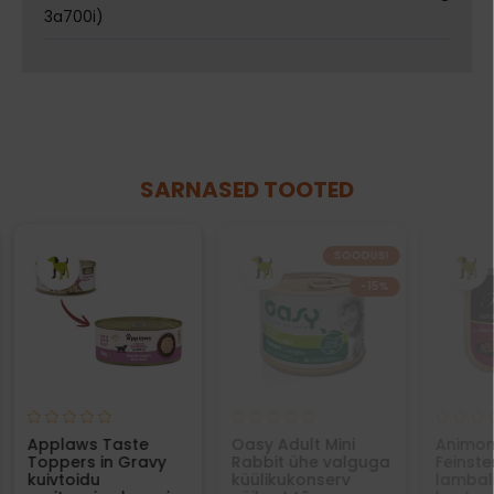
3a700i)
SARNASED TOOTED
SOODUS!
−15%
Applaws Taste
Oasy Adult Mini
Animo
Toppers in Gravy
Rabbit ühe valguga
Feinste
kuivtoidu
küülikukonserv
lambal