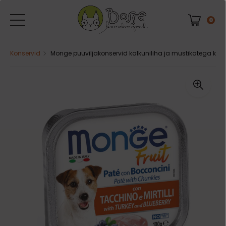
0
Konservid
Monge puuviljakonservid kalkuniliha ja mustikatega koer