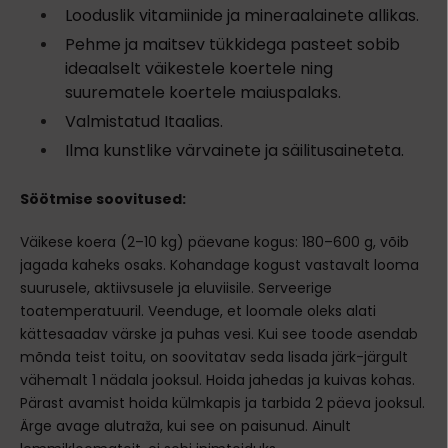
Looduslik vitamiinide ja mineraalainete allikas.
Pehme ja maitsev tükkidega pasteet sobib
ideaalselt väikestele koertele ning
suurematele koertele maiuspalaks.
Valmistatud Itaalias.
Ilma kunstlike värvainete ja säilitusaineteta.
Söötmise soovitused:
Väikese koera (2–10 kg) päevane kogus: 180–600 g, võib
jagada kaheks osaks. Kohandage kogust vastavalt looma
suurusele, aktiivsusele ja eluviisile. Serveerige
toatemperatuuril. Veenduge, et loomale oleks alati
kättesaadav värske ja puhas vesi. Kui see toode asendab
mõnda teist toitu, on soovitatav seda lisada järk-järgult
vähemalt 1 nädala jooksul. Hoida jahedas ja kuivas kohas.
Pärast avamist hoida külmkapis ja tarbida 2 päeva jooksul.
Ärge avage alutraža, kui see on paisunud. Ainult