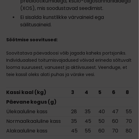
prebiootikumidega, ksülo-oligosahhariididega
(XOS), mis soodustavad seedimist.
Ei sisalda kunstlikke värvaineid ega
säilitusaineid.
Söötmise soovitused:
Soovitatava päevadoosi võib jagada kaheks portsjoniks.
Individuaalsed toitumisvajadused võivad erineda sõltuvalt
looma suurusest, vanusest ja aktiivsusest. Veenduge, et
teie kassil oleks alati puhas ja värske vesi.
Kassi kaal (kg)
3
4
5
6
8
Päevane kogus (g)
Ülekaaluline kass
28
35
40
47
55
Normaalkaaluline kass
35
45
50
60
70
Alakaaluline kass
45
55
60
70
80