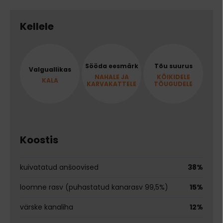
Kellele
Sööda eesmärk
Tõu suurus
Valguallikas
NAHALE JA
KÕIKIDELE
KALA
KARVAKATTELE
TÕUGUDELE
Koostis
kuivatatud anšoovised
38%
loomne rasv (puhastatud kanarasv 99,5%)
15%
värske kanaliha
12%