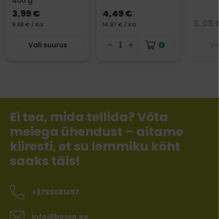
400 g
3,99 €
4,49 €
5,05 
9.98 € / KG
14.97 € / KG
Vali suurus
Va
Ei tea, mida tellida? Võta
meiega ühendust – aitame
kiiresti, et su lemmiku kõht
saaks täis!
+3725081457
info@bosse.ee