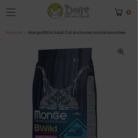
0
Kuivsööt
Monge BWild Adult Cat Anchovies kuivtoit kassidele