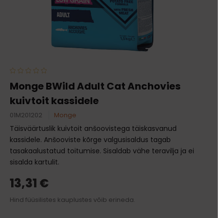
Monge BWild Adult Cat Anchovies
kuivtoit kassidele
01M201202
Monge
Täisväärtuslik kuivtoit anšoovistega täiskasvanud
kassidele. Anšooviste kõrge valgusisaldus tagab
tasakaalustatud toitumise. Sisaldab vähe teravilja ja ei
sisalda kartulit.
13,31 €
Hind füüsilistes kauplustes võib erineda.