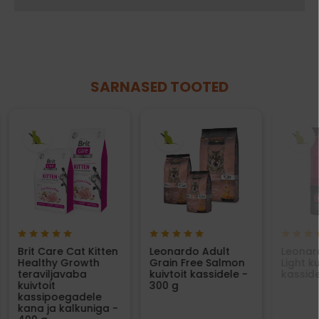
SARNASED TOOTED
Brit Care Cat Kitten
Leonardo Adult
Leonar
Healthy Growth
Grain Free Salmon
Light ku
teraviljavaba
kuivtoit kassidele -
kasside
kuivtoit
300 g
kassipoegadele
kana ja kalkuniga -