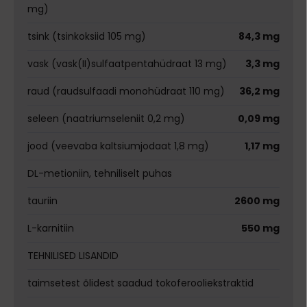
mg)
tsink (tsinkoksiid 105 mg)
84,3 mg
vask (vask(II)sulfaatpentahüdraat 13 mg)
3,3 mg
raud (raudsulfaadi monohüdraat 110 mg)
36,2 mg
seleen (naatriumseleniit 0,2 mg)
0,09 mg
jood (veevaba kaltsiumjodaat 1,8 mg)
1,17 mg
DL-metioniin, tehniliselt puhas
tauriin
2600 mg
L-karnitiin
550 mg
TEHNILISED LISANDID
taimsetest õlidest saadud tokoferooliekstraktid