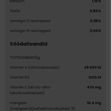
kaltsium
1,10%
fosfor
0,80%
oomega-3 rasvhapped
0,95%
oomega-6 rasvhapped
3,00%
Söödalisandid
TOITELISANDID/kg
vitamiin A (retinüülatsetaat)
26 000 IU
vitamiin D3
1200 IU
vitamiin E (all-rac-alfa-
470 mg
tokoferoolatsetaat)
mangaan
10,4 mg
(mangaan(II)sulfaatmonohüdraat 32