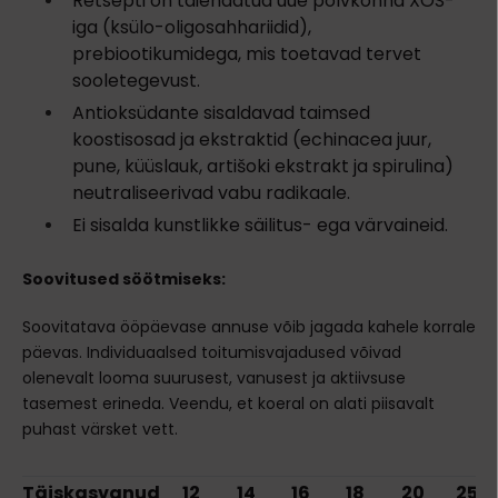
Retsepti on täiendatud uue põlvkonna XOS-
iga (ksülo-oligosahhariidid),
prebiootikumidega, mis toetavad tervet
sooletegevust.
Antioksüdante sisaldavad taimsed
koostisosad ja ekstraktid (echinacea juur,
pune, küüslauk, artišoki ekstrakt ja spirulina)
neutraliseerivad vabu radikaale.
Ei sisalda kunstlikke säilitus- ega värvaineid.
Soovitused söötmiseks:
Soovitatava ööpäevase annuse võib jagada kahele korrale
päevas. Individuaalsed toitumisvajadused võivad
olenevalt looma suurusest, vanusest ja aktiivsuse
tasemest erineda. Veendu, et koeral on alati piisavalt
puhast värsket vett.
Täiskasvanud
12
14
16
18
20
25