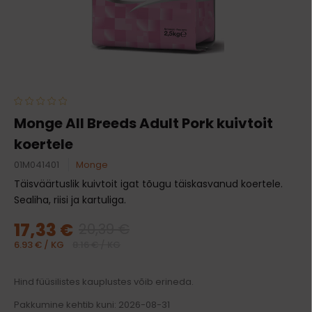
Monge All Breeds Adult Pork kuivtoit
koertele
01M041401
Monge
Täisväärtuslik kuivtoit igat tõugu täiskasvanud koertele.
Sealiha, riisi ja kartuliga.
17,33 €
20,39 €
6.93 € / KG
8.16 € / KG
Hind füüsilistes kauplustes võib erineda.
Pakkumine kehtib kuni: 2026-08-31