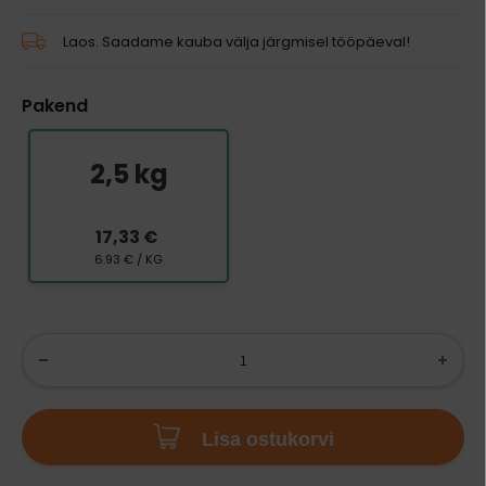
Laos. Saadame kauba välja järgmisel tööpäeval!
Pakend
2,5 kg
17,33 €
6.93 € / KG
Lisa ostukorvi