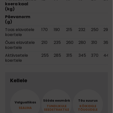
koera kaal
(kg)
Päevanorm
(g)
Toas elavatele
170
190
215
232
250
297
koertele
Õues elavatele
210
235
260
280
310
365
koertele
Aktiivsetele
255
285
315
345
370
440
koertele
Kellele
Sööda eesmärk
Tõu suurus
Valguallikas
TUNDLIKULE
KÕIKIDELE
SEALIHA
SEEDETRAKTILE
TÕUGUDELE