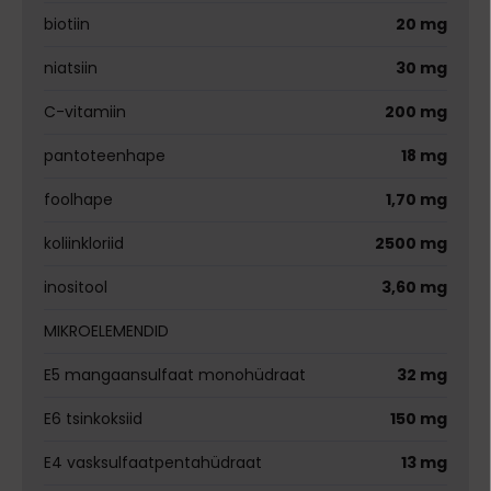
biotiin
20 mg
niatsiin
30 mg
C-vitamiin
200 mg
pantoteenhape
18 mg
foolhape
1,70 mg
koliinkloriid
2500 mg
inositool
3,60 mg
MIKROELEMENDID
E5 mangaansulfaat monohüdraat
32 mg
E6 tsinkoksiid
150 mg
E4 vasksulfaatpentahüdraat
13 mg