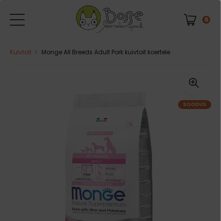
0
Kuivtoit
Monge All Breeds Adult Pork kuivtoit koertele
SOODUS