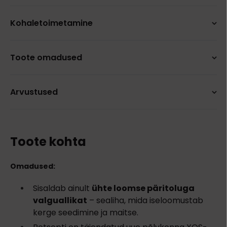
Kohaletoimetamine
Toote omadused
Arvustused
Toote kohta
Omadused:
Sisaldab ainult
ühte loomse päritoluga
valguallikat
– sealiha, mida iseloomustab
kerge seedimine ja maitse.