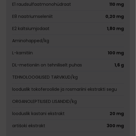
E1 raudsulfaatmonohüdraat
110 mg
E8 naatriumseleniit
0,20 mg
E2 kaltsiumjodaat
1,80 mg
Aminohapped/kg
L-karnitiin
100 mg
DL-metioniin on tehniliselt puhas
1,6 g
TEHNOLOOGILISED TARVIKUD/kg
looduslik tokoferoolide ja rosmariini ekstrakti segu
ORGANOLEPTILISED LISANDID/kg
looduslik kastani ekstrakt
20 mg
artišoki ekstrakt
300 mg