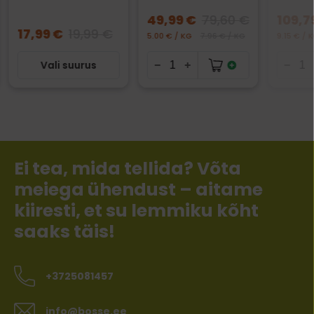
49,99 €
79,60 €
109,7
17,99 €
19,99 €
5.00 € / KG
7.96 € / KG
9.15 € / 
Vali suurus
Ei tea, mida tellida? Võta
meiega ühendust – aitame
kiiresti, et su lemmiku kõht
saaks täis!
+3725081457
info@bosse.ee