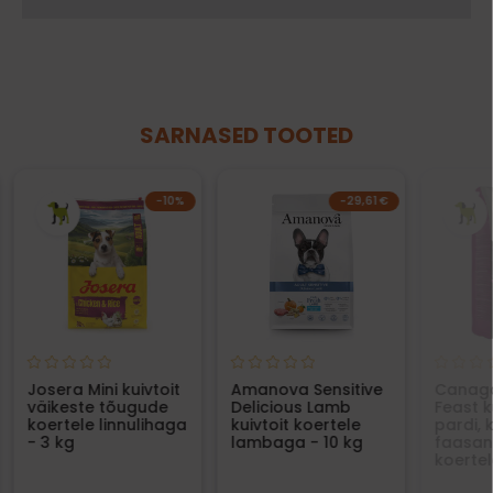
SARNASED TOOTED
−10%
-29,61 €
Josera Mini kuivtoit
Amanova Sensitive
Canaga
väikeste tõugude
Delicious Lamb
Feast k
koertele linnulihaga
kuivtoit koertele
pardi, 
- 3 kg
lambaga - 10 kg
faasani
koertel