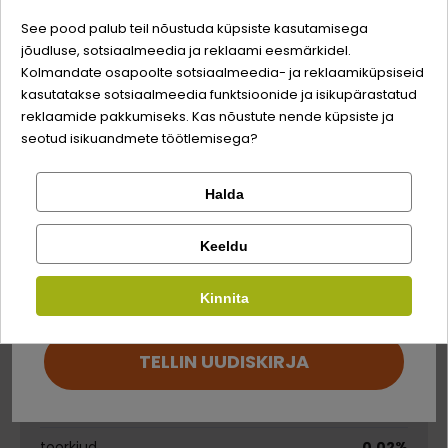
KALA
SUPER PREMIUM
TÕUGUDELE
See pood palub teil nõustuda küpsiste kasutamisega
jõudluse, sotsiaalmeedia ja reklaami eesmärkidel.
Logi sisse
Sina ja su perekonna parim sõber väärite veel
Kolmandate osapoolte sotsiaalmeedia- ja reklaamiküpsiseid
odavamat hinda!
kasutatakse sotsiaalmeedia funktsioonide ja isikupärastatud
Registreeru
reklaamide pakkumiseks. Kas nõustute nende küpsiste ja
Koostis
seotud isikuandmete töötlemisega?
kala (tuunikala)
60%
Halda
Kontrolli tellimust
Lemmikloom
loomsed saadused (krabipulgad)
5%
Facebook
Keeldu
riis
Kirjuta arvustus
Kauplus
Kinnita
Google
Analüütilise koostisosad
Kirjuta arvustus
TELLIN UUDISKIRJA
toorvalk
17%
Ei saa kontole sisse logida?
toorrasv
0,65%
toorkiud
0,02%