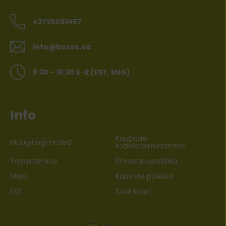
+3725081457
info@bosse.ee
8:30 - 16:30 E-R (EST, ENG)
Info
Kaupade
Müügitingimused
kohaletoimetamine
Tagastamine
Privaatsuspoliitika
Meist
Küpsiste poliitika
KKK
Saidi kaart