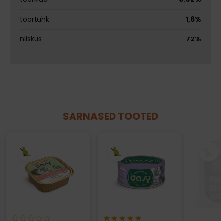
toortuhk
1,6%
niiskus
72%
SARNASED TOOTED