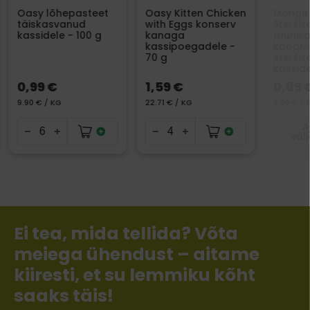
Oasy lõhepasteet
Oasy Kitten Chicken
Monge 
täiskasvanud
with Eggs konserv
Sterili
kassidele - 100 g
kanaga
tuunika
kassipoegadele -
köögiv
70 g
sterilis
kasside
0,99 €
1,59 €
0,89 
9.90 € / KG
22.71 € / KG
8.90 € / 
A
väl
Ei tea, mida tellida? Võta
meiega ühendust – aitame
kiiresti, et su lemmiku kõht
saaks täis!