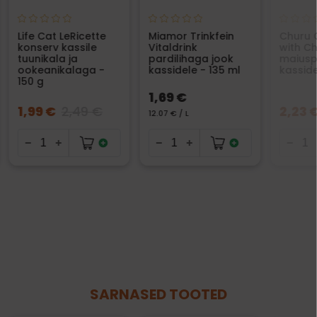
Life Cat LeRicette
Miamor Trinkfein
Churu 
konserv kassile
Vitaldrink
with C
tuunikala ja
pardilihaga jook
maiusp
ookeanikalaga -
kassidele - 135 ml
kasside
150 g
1,69 €
1,99 €
2,49 €
2,23 
12.07 € / L
SARNASED TOOTED