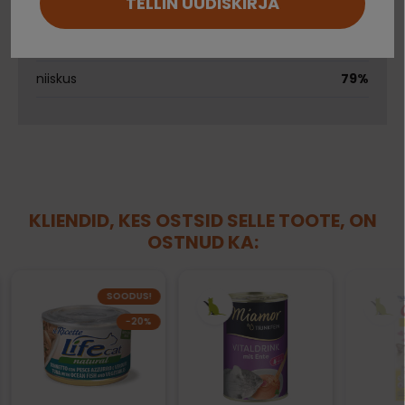
TELLIN UUDISKIRJA
toorkiud
0,1%
Ei saa kontole sisse logida?
toortuhk
1%
niiskus
79%
KLIENDID, KES OSTSID SELLE TOOTE, ON
OSTNUD KA:
SOODUS!
−20%