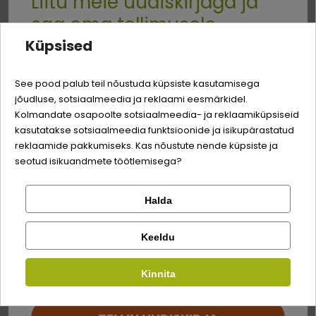
Liitu meie uudiskirjaga ja
saa oma tellimusele
Koostis
Küpsised
Quality:
-3% soodustust
tuunikala
61%
See pood palub teil nõustuda küpsiste kasutamisega
jõudluse, sotsiaalmeedia ja reklaami eesmärkidel.
Logi sisse
lõhe
5%
Sina ja su perekonna parim sõber väärite veel
Kolmandate osapoolte sotsiaalmeedia- ja reklaamiküpsiseid
odavamat hinda!
kasutatakse sotsiaalmeedia funktsioonide ja isikupärastatud
porgand
4%
Registreeru
reklaamide pakkumiseks. Kas nõustute nende küpsiste ja
riis
2%
seotud isikuandmete töötlemisega?
keeduvedelik
Halda
Kontrolli tellimust
Lemmikloom
Facebook
Analüütilise koostisosad
Keeldu
Kirjuta arvustus
Kauplus
valk
17%
Kinnita
Google
Kirjuta arvustus
toorõlid ja -rasvad
0,8%