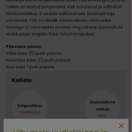
kaanega leiate kõrgekvaliteedilised tuunikalalõigud ja lõhe,
millele on lisatud porgandeid. Kõik aurutatud ja säilitatud
keeduvedelikus. Ei sisalda säilitusaineid, lisaaineid ega
värvaineid. Toit on rikkalik väärisvalkude, väärtuslike
oomega-3-rasvhapete poolest ning vähese süsivesikute
sisaldusega, järgides kassi toitumisvajadusi.
Päevane annus:
Väike kass: 1/2 purki päevas
Keskmine kass: 1/2 purki päevas
Suur kass: 1 purk päevas
Kellele
Süsivesikute
Valguallikas
allikas
TUUNIKALA
RIIS