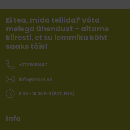
Ei tea, mida tellida? Võta
meiega ühendust – aitame
kiiresti, et su lemmiku kõht
saaks täis!
+3725081457
info@bosse.ee
8:30 - 16:30 E-R (EST, ENG)
Info