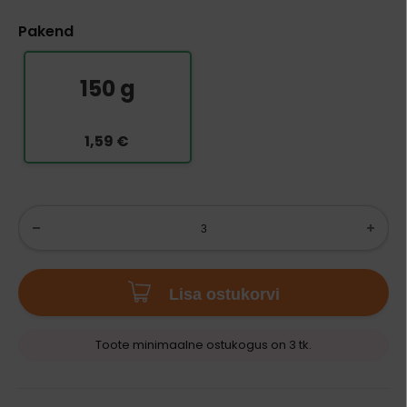
Pakend
150 g
1,59 €
Lisa ostukorvi
Toote minimaalne ostukogus on 3 tk.