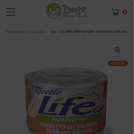
0
Konservid ja guljašid
Life Cat LeRicette konserv kassile tuunikala ja 
SOODUS