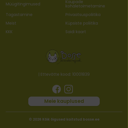
Kaupade
Müügitingimused
kohaletoimetamine
Tagastamine
Privaatsuspoliitika
Meist
Küpsiste poliitika
KKK
Saidi kaart
| Ettevõtte kood: 10001839
Meie kauplused
© 2026 Kõik õigused kaitstud bosse.ee