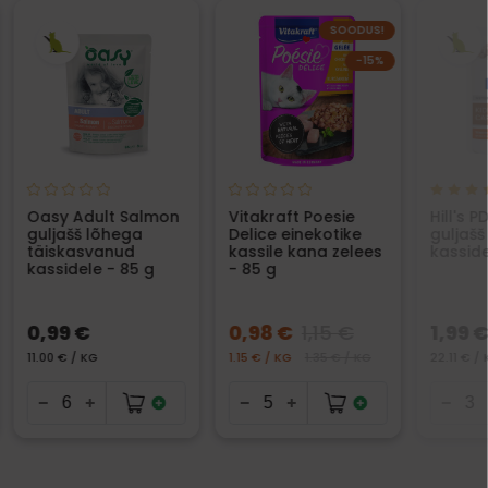
SOODUS!
−15%
Oasy Adult Salmon
Vitakraft Poesie
Hill's P
guljašš lõhega
Delice einekotike
guljaš
täiskasvanud
kassile kana zelees
kasside
kassidele - 85 g
- 85 g
0,99 €
0,98 €
1,15 €
1,99 
11.00 € / KG
1.15 € / KG
1.35 € / KG
22.11 € /