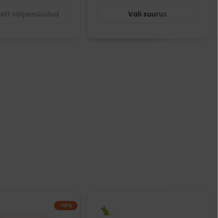
selt väljamüüdud
Vali suurus
−10%