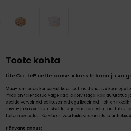
Toote kohta
Life Cat LeRicette konserv kassile kana ja valg
Maxi-formaadis konservist koos jäätmeid säästva kaanega le
mida on täiendatud valge kala ja kõrvitsaga. Kõik aurutatud ja
sisalda värvaineid, säilitusaineid ega lisaaineid. Toit on rikkal
rasva- ja süsivesikute sisaldusega ning kergesti omastatav, jä
toitumisvajadusi. Kõrvits on väärtuslik vitamiinide ja antioksüd
Päevane annus: