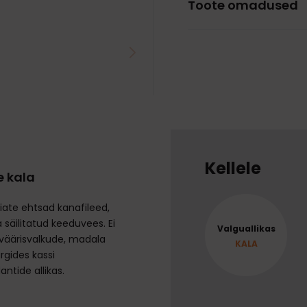
Toote omadused
Kellele
e kala
iate ehtsad kanafileed,
 säilitatud keeduvees. Ei
Valguallikas
ik väärisvalkude, madala
KALA
rgides kassi
antide allikas.