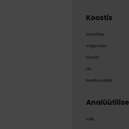
Koostis
kanafilee
valge kala
kõrvits
riis
keeduvedelik
Analüütilis
valk