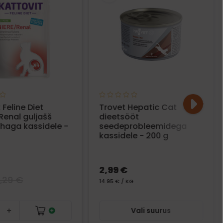
 Feline Diet
Trovet Hepatic Cat
Renal guljašš
dieetsööt
lihaga kassidele -
seedeprobleemidega
kassidele - 200 g
2,99 €
1,29 €
14.95 € / KG
Vali suurus