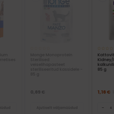
mium
Monge Monoprotein
Kattovit
rretises
Sterilised
Kidney/
veiselihapasteet
kalkuni
steriliseeritud kassidele -
85 g
85 g
0,69 €
1,16 €
müüdud
Ajutiselt väljamüüdud