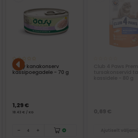
Oasy kanakonserv
Club 4 Paws Pre
kassipoegadele - 70 g
tursakonservid ta
kassidele - 80 g
1,29 €
0,69 €
18.43 € / KG
Ajutiselt välja