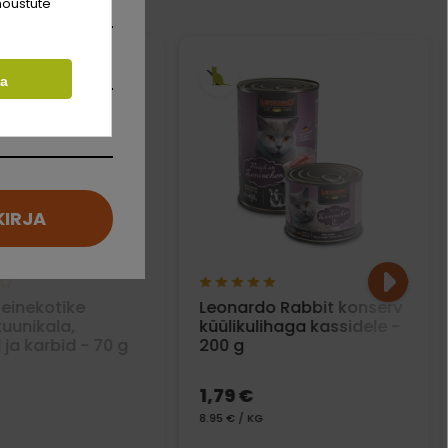
nõustute
ta
KIRJA
 einekotike
Leonardo Rabbit konserv
tuunikala,
küülikulihaga kassidele -
 ja karbid - 70 g
200 g
1,79 €
8.95 € / KG