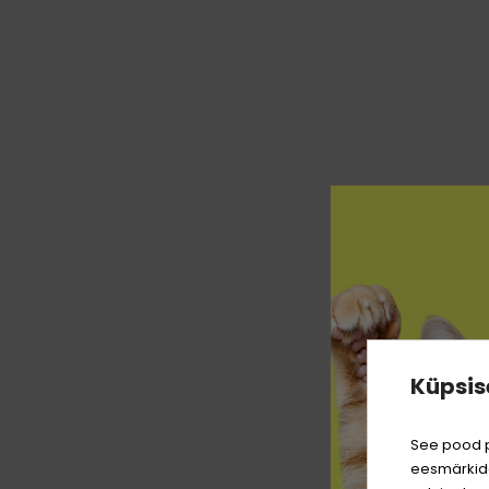
Küpsis
See pood p
KLIEND
eesmärkide