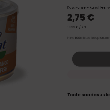
traksid
mänguasjad
d ja palsamid
Transpordikotid
Kassikonserv kanafilee, v
iivsed mänguasjad
harjad
Kaelarihmad
Auto jaoks
2,75 €
karvkatte hooldus
Traksid
 ja jalanõud
 silmade, hammaste ja
Rihmad
18.33 € / KG
hooldus
 vihmamantlid
Hind füüsilistes kauplustes
id
Toote saadavus k