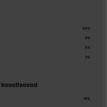
54%
8%
4%
3%
e koostisosad
16%