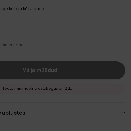
Transpordikotid
alge kala ja kõrvitsaga.
Kodune varustus
Pesad ja madratsid
Söögi- ja jooginõud
Puurid
Kausid
Ukseavad
Automaatsed jootjad ja söötjad
 võib erineda.
Sööda konteinerid
Välja müüdud
Toote minimaalne ostukogus on 2 tk.
auplustes