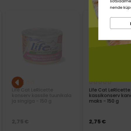
sotsiaalme
nende küps
Life Cat LeRicette
Life Cat LeRicette
konserv kassile tuunikala
kassikonserv kan
ja singiga - 150 g
maks - 150 g
2,75 €
2,75 €