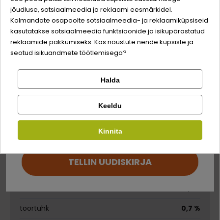
jõudluse, sotsiaalmeedia ja reklaami eesmärkidel.
Logi sisse
Sina ja su perekonna parim sõber väärite veel
Kolmandate osapoolte sotsiaalmeedia- ja reklaamiküpsiseid
Koostis
odavamat hinda!
kasutatakse sotsiaalmeedia funktsioonide ja isikupärastatud
Registreeru
reklaamide pakkumiseks. Kas nõustute nende küpsiste ja
seotud isikuandmete töötlemisega?
tuunikala
75 %
riis
1 %
Halda
Kontrolli tellimust
Lemmikloom
Facebook
keetmisvesi
Keeldu
Kirjuta arvustus
Kauplus
Analüütilise koostisosad
Kinnita
Google
Kirjuta arvustus
toorproteiin
18 %
TELLIN UUDISKIRJA
toorõlid ja -rasvad
0,3 %
Ei saa kontole sisse logida?
toorkiud
0,1 %
toortuhk
0,7 %