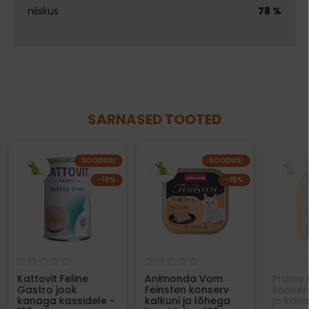
niiskus
78 %
SARNASED TOOTED
SOODUS!
SOODUS!
−10%
−15%
Kattovit Feline
Animonda Vom
Pramy 
Gastro jook
Feinsten konserv
konserv
kanaga kassidele -
kalkuni ja lõhega
ja kan