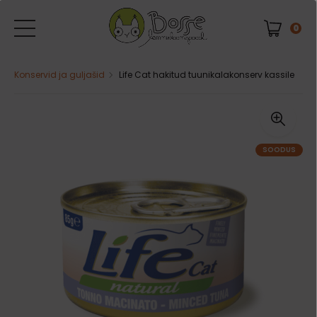
0
Konservid ja guljašid
Life Cat hakitud tuunikalakonserv kassile
SOODUS