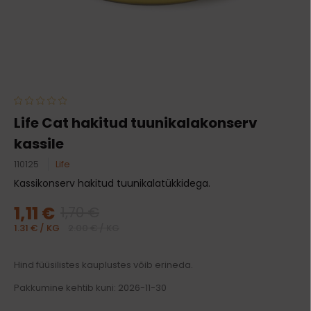
Life Cat hakitud tuunikalakonserv
kassile
110125
Life
Kassikonserv hakitud tuunikalatükkidega.
1,11 €
1,70 €
1.31 € / KG
2.00 € / KG
Hind füüsilistes kauplustes võib erineda.
Pakkumine kehtib kuni: 2026-11-30