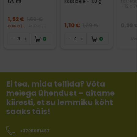
135 ml
kassidele - 100 g
tarreti
- 12 x 7
1,52 €
1,69 €
1,10 €
1,29 €
0,99 
10.86 € / L
12.07 € / L
Va
Ei tea, mida tellida? Võta
meiega ühendust – aitame
kiiresti, et su lemmiku kõht
saaks täis!
+3725081457