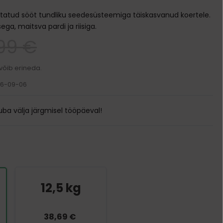
Transpordikotid
statud sööt tundliku seedesüsteemiga täiskasvanud koertele.
Kodune varustus
ga, maitsva pardi ja riisiga.
,99 €
Pesad ja madratsid
Söögi- ja jooginõud
Puurid
Kausid
Ukseavad
 võib erineda.
Automaatsed jootjad ja söötjad
26-09-06
Sööda konteinerid
ba välja järgmisel tööpäeval!
12,5 kg
38,69 €