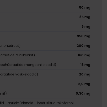
50 mg
85 mg
5 mg
950 mg
monohüdraat)
200 mg
raatide tsinkkelaat)
160 mg
pehüdraatide mangaankelaadid)
16 mg
raatide vaskkelaadid)
20 mg
)
2,0 mg
niit)
0,30 mg
did - antioksüdandid - looduslikud tokoferooli