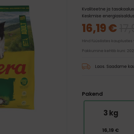
traksid
mänguasjad
d ja palsamid
Transpordikotid
Kvaliteetne ja tasakaalu
iivsed mänguasjad
harjad
Kaelarihmad
Auto jaoks
Keskmise energiasisalduse
karvkatte hooldus
Traksid
16,19 €
17
 ja jalanõud
 silmade, hammaste ja
Rihmad
hooldus
 vihmamantlid
Hind füüsilistes kauplustes
id
Pakkumine kehtib kuni: 20
Laos. Saadame kau
Pakend
3 kg
16,19 €