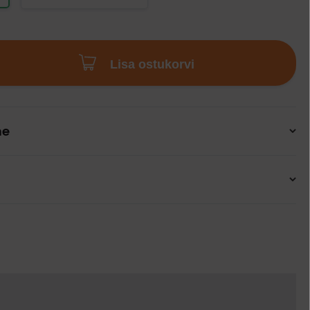
Lisa ostukorvi
ne