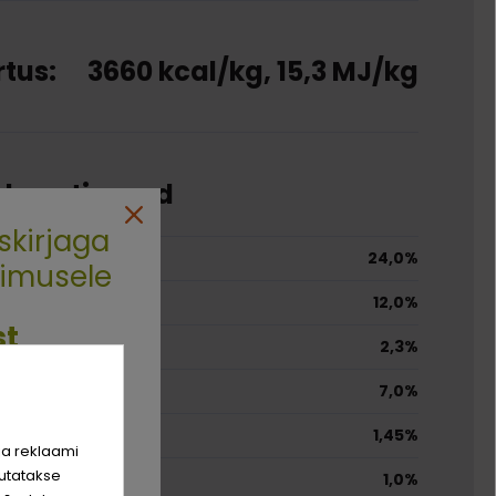
tus:
3660 kcal/kg, 15,3 MJ/kg
e koostisosad
skirjaga
24,0%
limusele
12,0%
st
2,3%
7,0%
rim sõber
1,45%
hinda!
ja reklaami
utatakse
1,0%