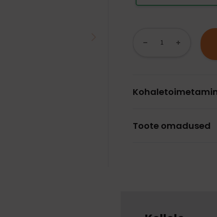
Kohaletoimetami
Toote omadused