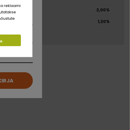
hinda!
ja reklaami
2,00%
utatakse
nõustute
1,20%
ta
KIRJA