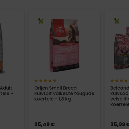
Adult
Orijen Small Breed
Belcand
tele -
kuivtoit väikeste tõugude
kuivsöö
koertele - 1,8 kg
veiseli
koertele
25,49 €
35,99 