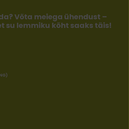
llida? Võta meiega ühendust –
 et su lemmiku kõht saaks täis!
ENG)