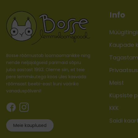
Info
Müügiting
Kaupade k
Bosse rõõmustab loomaomanikke ning
Tagastam
nende neljajalgseid parimaid sõpru
Privaatsusp
juba aastast 1993. Oleme siin, et teie
pere lemmikutega koos üles kasvada
Meist
rõõmsast beebi-east kuni väärika
vanaduspõlveni!
Küpsiste po
KKK
Saidi kaar
Meie kauplused