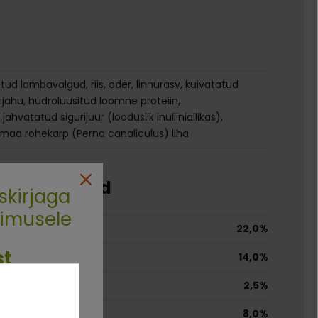
tud lambavalgud, riis, oder, linnurasv, kuivatatud
ijahu, hüdrolüüsitud loomne proteiin,
ahvatatud sigurijuur (looduslik inuliiniallikas),
aa rohekarp (Perna canaliculus) liha
e koostisosad
skirjaga
limusele
22,0%
st
14,0%
2,5%
rim sõber
8,0%