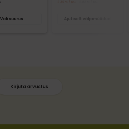
G
2.39 € / KG
2.82 € / KG
Vali suurus
Ajutiselt väljamüüdud
Kirjuta arvustus