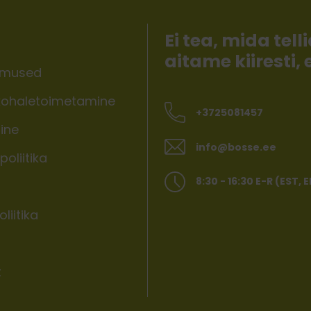
Ei tea, mida te
aitame kiiresti,
imused
ohaletoimetamine
+3725081457
ine
info@bosse.ee
oliitika
8:30 - 16:30 E-R (EST, 
liitika
t