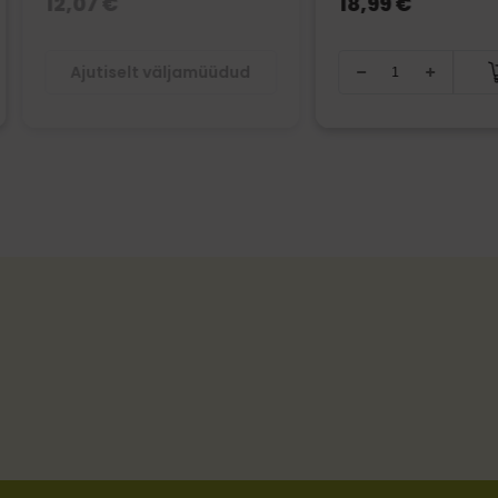
12,07 €
18,99 €
Ajutiselt väljamüüdud