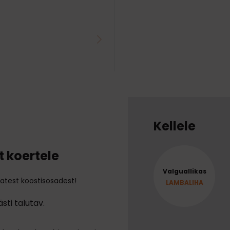
Kellele
t koertele
Valguallikas
matest koostisosadest!
LAMBALIHA
sti talutav.