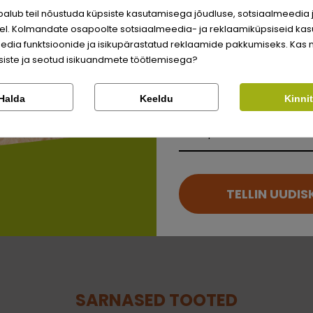
510 g
väärite veel odavamat 
alub teil nõustuda küpsiste kasutamisega jõudluse, sotsiaalmeedia 
Logi sisse
Kaltsium
680 g
l. Kolmandate osapoolte sotsiaalmeedia- ja reklaamiküpsiseid kas
edia funktsioonide ja isikupärastatud reklaamide pakkumiseks. Kas 
840 g
Fosfor
Registreeru
iste ja seotud isikuandmete töötlemisega?
Kontrolli tellimust
Lemmikloom
Halda
Keeldu
Kinni
Kleinheubach, Vokietija •
ort-petfood@josera.de
• DE-
Kirjuta arvustus
Facebook
Google
Kauplus
Kirjuta arvustus
Ei saa kontole sisse logida?
TELLIN UUDIS
SARNASED TOOTED