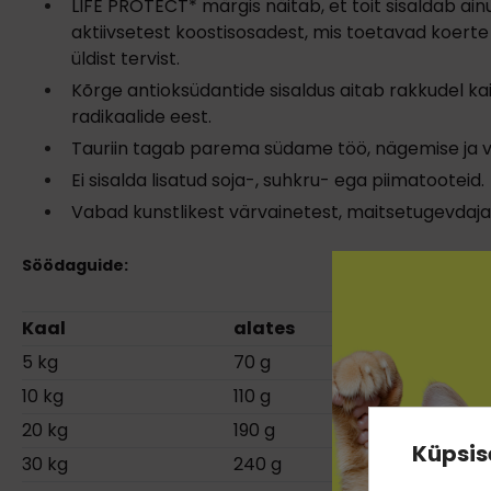
LIFE PROTECT* märgis näitab, et toit sisaldab ai
aktiivsetest koostisosadest, mis toetavad koerte 
üldist tervist.
Kõrge antioksüdantide sisaldus aitab rakkudel k
radikaalide eest.
Tauriin tagab parema südame töö, nägemise ja vi
Ei sisalda lisatud soja-, suhkru- ega piimatooteid.
Vabad kunstlikest värvainetest, maitsetugevdajate
Söödaguide:
Kaal
alates
5 kg
70 g
10 kg
110 g
20 kg
190 g
Küpsis
30 kg
240 g