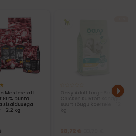
−15%
o Mastercraft
Oasy Adult Large Breed
t 80% puhta
Chicken kuivtoit kanaga
ha sisaldusega
suurt tõugu koertele - 12
 - 2,2 kg
kg
€
28,72 €
33,79 €