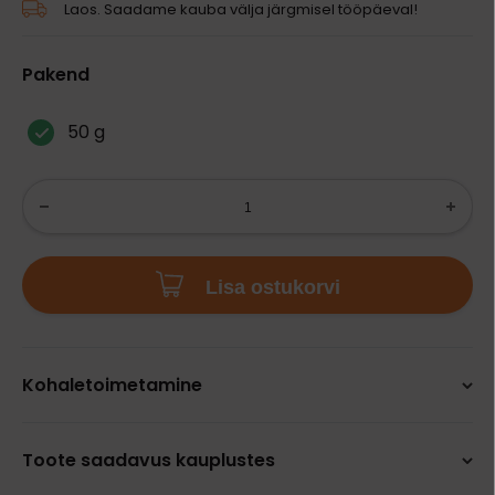
Laos. Saadame kauba välja järgmisel tööpäeval!
Pakend
50 g
Lisa ostukorvi
Kohaletoimetamine
Toote saadavus kauplustes