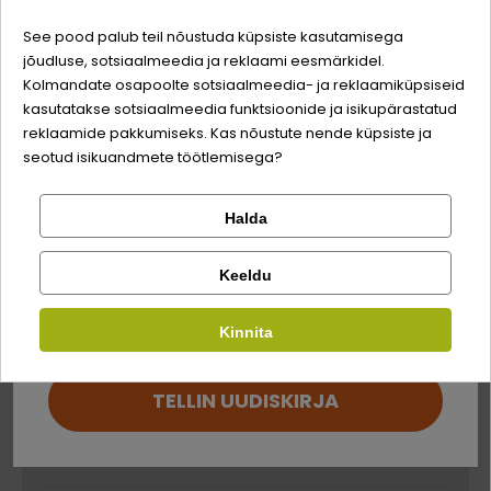
-3% soodustust
Koostis
See pood palub teil nõustuda küpsiste kasutamisega
jõudluse, sotsiaalmeedia ja reklaami eesmärkidel.
Logi sisse
taimsed tooted, õlid ja rasvad, kala ja kalatooted
Sina ja su perekonna parim sõber väärite veel
Kolmandate osapoolte sotsiaalmeedia- ja reklaamiküpsiseid
(tuunikalajahu 4%), pärm, mineraalid
odavamat hinda!
kasutatakse sotsiaalmeedia funktsioonide ja isikupärastatud
Registreeru
reklaamide pakkumiseks. Kas nõustute nende küpsiste ja
Analüütilise koostisosad
seotud isikuandmete töötlemisega?
toorvalk
6%
Halda
Kontrolli tellimust
Lemmikloom
Facebook
toorrasv
34,5%
Keeldu
Kirjuta arvustus
toortuhk
7,5%
Kauplus
Kinnita
Google
toorkiud
1,5%
Kirjuta arvustus
niiskus
12%
TELLIN UUDISKIRJA
Ei saa kontole sisse logida?
Söödalisandid