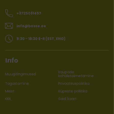
+3725081457
info@bosse.ee
8:30 - 16:30 E-R (EST, ENG)
Info
Kaupade
Müügitingimused
kohaletoimetamine
Tagastamine
Privaatsuspoliitika
Meist
Küpsiste poliitika
KKK
Saidi kaart