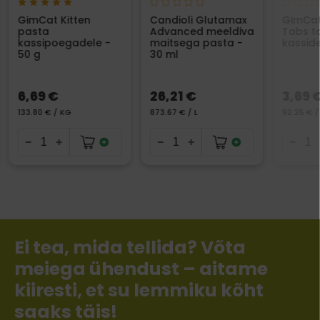
GimCat Kitten
Candioli Glutamax
GimCat
pasta
Advanced meeldiva
Tabs t
kassipoegadele -
maitsega pasta -
kasside
50 g
30 ml
6,69 €
26,21 €
3,69 
133.80 € / KG
873.67 € / L
92.25 € /
Ei tea, mida tellida? Võta
meiega ühendust – aitame
kiiresti, et su lemmiku kõht
saaks täis!