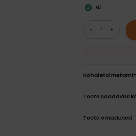
N3
Kohaletoimetami
Toote saadavus k
Toote omadused