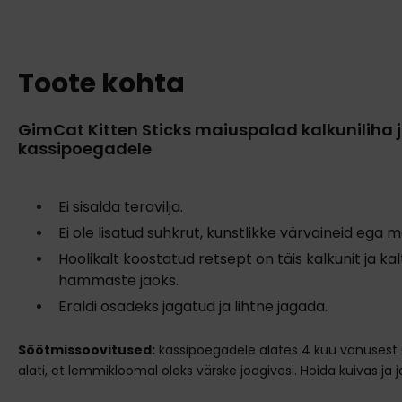
Toote kohta
GimCat Kitten Sticks maiuspalad kalkuniliha 
kassipoegadele
Ei sisalda teravilja.
Ei ole lisatud suhkrut, kunstlikke värvaineid ega m
Hoolikalt koostatud retsept on täis kalkunit ja kal
hammaste jaoks.
Eraldi osadeks jagatud ja lihtne jagada.
Söötmissoovitused:
kassipoegadele alates 4 kuu vanusest 
alati, et lemmikloomal oleks värske joogivesi. Hoida kuivas ja