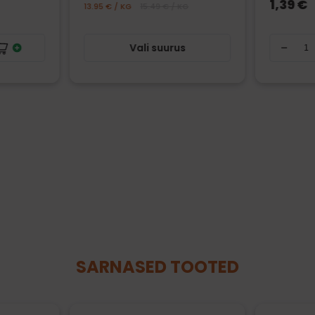
1,39 €
13.95 € / KG
15.49 € / KG
Vali suurus
SARNASED TOOTED