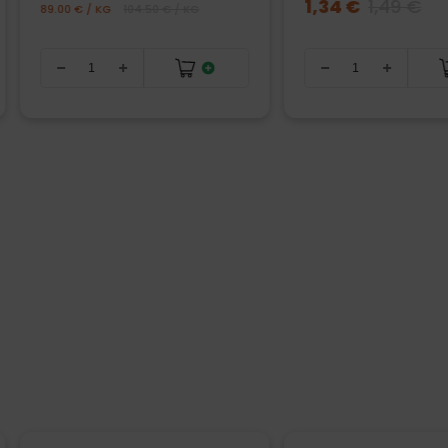
1,34 €
1,49 €
89.00 € / KG
104.50 € / KG