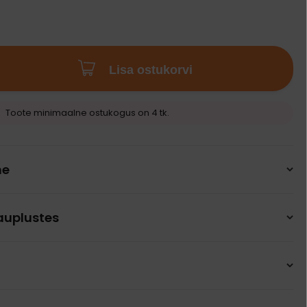
Lisa ostukorvi
Toote minimaalne ostukogus on 4 tk.
ne
auplustes