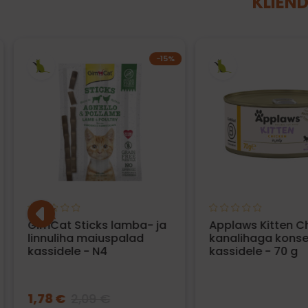
KLIEND
−15%
GimCat Sticks lamba- ja
Applaws Kitten C
linnuliha maiuspalad
kanalihaga konse
kassidele - N4
kassidele - 70 g
1,78 €
2,09 €