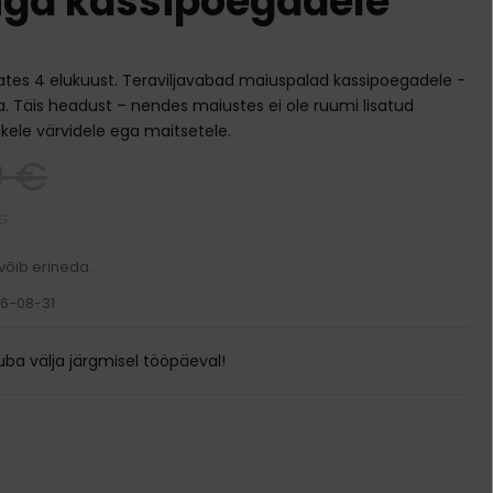
iga kassipoegadele
Transpordikotid
Kodune varustus
lates 4 elukuust. Teraviljavabad maiuspalad kassipoegadele -
Pesad ja madratsid
Söögi- ja jooginõud
a. Täis headust – nendes maiustes ei ole ruumi lisatud
Puurid
likele värvidele ega maitsetele.
Kausid
Ukseavad
9 €
Automaatsed jootjad ja söötjad
Sööda konteinerid
KG
 võib erineda.
26-08-31
ba välja järgmisel tööpäeval!