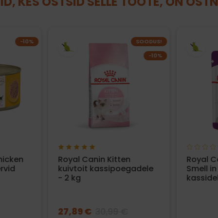
ID, KES OSTSID SELLE TOOTE, ON OST
−10%
SOODUS!
−10%
hicken
Royal Canin Kitten
Royal C
rvid
kuivtoit kassipoegadele
Smell i
- 2 kg
kassidel
27,89 €
30,99 €