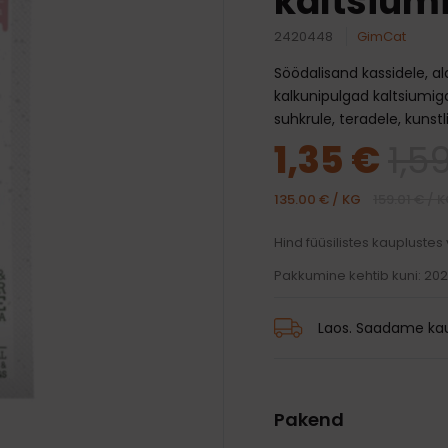
kaltsium
traksid
mänguasjad
d ja palsamid
Transpordikotid
iivsed mänguasjad
2420448
GimCat
harjad
Kaelarihmad
Auto jaoks
karvkatte hooldus
Traksid
Söödalisand kassidele, a
kalkunipulgad kaltsiumig
 ja jalanõud
 silmade, hammaste ja
Rihmad
suhkrule, teradele, kunst
hooldus
 vihmamantlid
1,35 €
1,5
id
135.00 € / KG
159.01 € / 
Hind füüsilistes kauplustes
Pakkumine kehtib kuni: 20
Laos. Saadame kau
Pakend