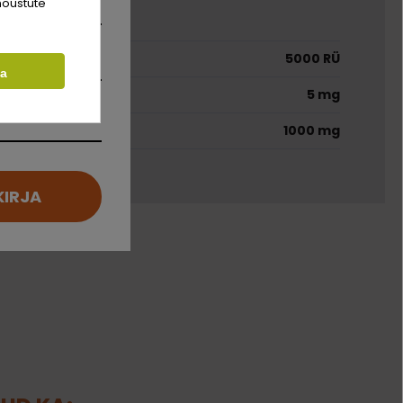
did
nõustute
5000 RÜ
ta
5 mg
1000 mg
KIRJA