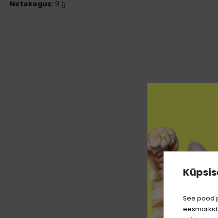
Netokogus:
9 g
Küpsis
See pood p
eesmärkide