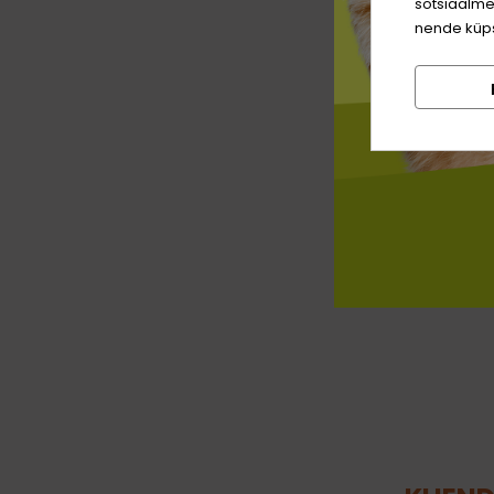
sotsiaalme
nende küps