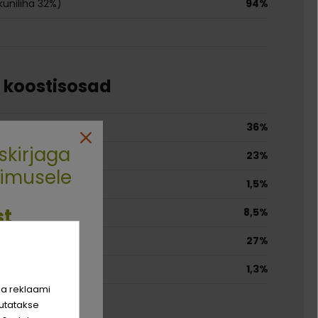
lkuniliha 32%)
94%
e koostisosad
36%
skirjaga
23%
limusele
1,5%
st
8,5%
27%
rim sõber
1,3%
hinda!
ja reklaami
utatakse