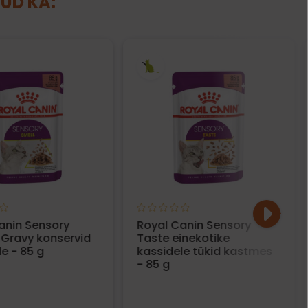
NUD KA:
anin Sensory
Royal Canin Sensory
n Gravy konservid
Taste einekotike
e - 85 g
kassidele tükid kastmes
- 85 g