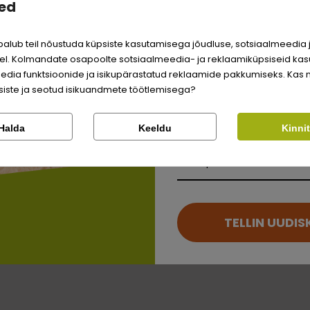
ed
Sina ja su perekonna pa
väärite veel odavamat 
alub teil nõustuda küpsiste kasutamisega jõudluse, sotsiaalmeedia 
Logi sisse
l. Kolmandate osapoolte sotsiaalmeedia- ja reklaamiküpsiseid kas
mplete
edia funktsioonide ja isikupärastatud reklaamide pakkumiseks. Kas 
iirtele -
Registreeru
iste ja seotud isikuandmete töötlemisega?
Kontrolli tellimust
Lemmikloom
Halda
Keeldu
Kinni
Kirjuta arvustus
Facebook
Google
Kauplus
müüdud
Kirjuta arvustus
Ei saa kontole sisse logida?
TELLIN UUDIS