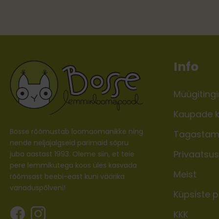
Info
Müügiting
Kaupade k
Bosse rõõmustab loomaomanikke ning
Tagastam
nende neljajalgseid parimaid sõpru
Privaatsusp
juba aastast 1993. Oleme siin, et teie
pere lemmikutega koos üles kasvada
Meist
rõõmsast beebi-east kuni väärika
vanaduspõlveni!
Küpsiste po
KKK