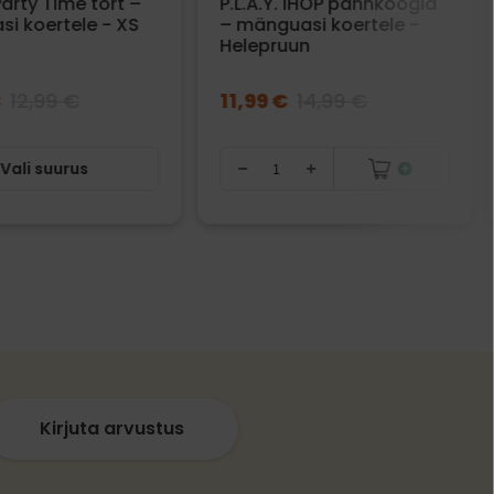
 Party Time tort –
P.L.A.Y. IHOP pannkoogid
i koertele - XS
– mänguasi koertele -
Helepruun
€
12,99 €
11,99 €
14,99 €
Vali suurus
Kirjuta arvustus