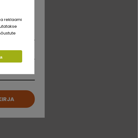
rim sõber
hinda!
ja reklaami
utatakse
nõustute
ta
KIRJA