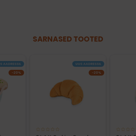
SARNASED TOOTED
S AADRESSIL
UUS AADRESSIL
−20%
−20%