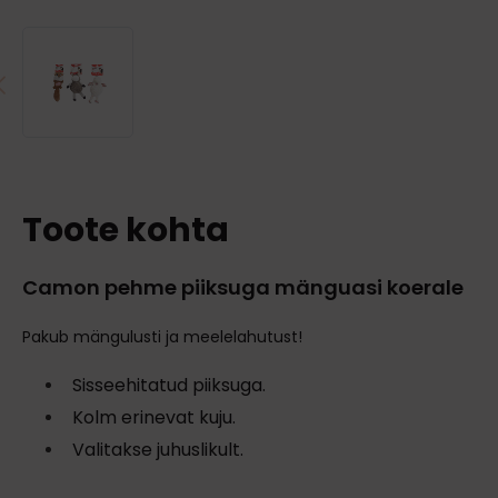
Toote kohta
Camon pehme piiksuga mänguasi koerale
Pakub mängulusti ja meelelahutust!
Sisseehitatud piiksuga.
Kolm erinevat kuju.
Valitakse juhuslikult.