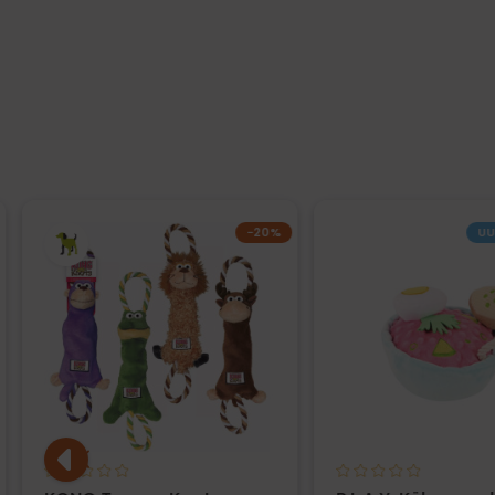
−20%
UU