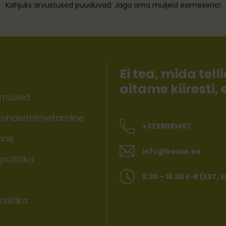
Kahjuks arvustused puuduvad. Jaga oma muljeid esimesena!
Ei tea, mida te
aitame kiiresti,
imused
ohaletoimetamine
+3725081457
ine
info@bosse.ee
oliitika
8:30 - 16:30 E-R (EST, 
liitika