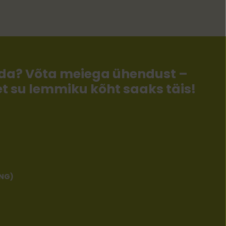
llida? Võta meiega ühendust –
 et su lemmiku kõht saaks täis!
ENG)