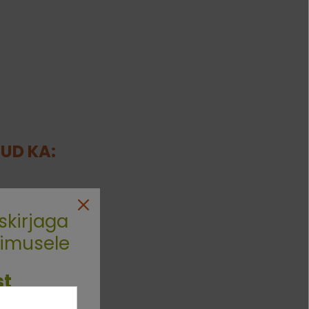
NUD KA:
skirjaga
limusele
st