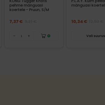
KONG Tugger Knots
P.L.A.Y. Külm pee
pehme mänguasi
mänguasi koertel
koertele - Pruun, S/M
7,37 €
9,21 €
10,34 €
12,93 €
Vali suuru