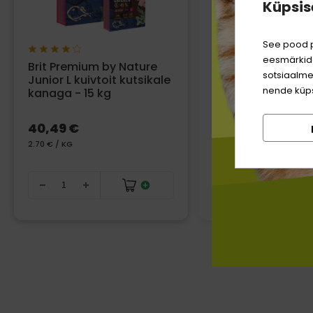
Küpsis
See pood p
eesmärkide
Brit Premium by Nature
Versele Laga Co
sotsiaalme
Junior L kuivtoit kutsikale
sööt rottidele ja h
nende küps
kanaga - 15 kg
500 g
40,49 €
5,19 €
2.70 € / KG
Ajutiselt välja