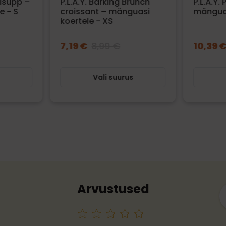
disupp –
P.L.A.Y. Barking Brunch
P.L.A.Y.
e - S
croissant – mänguasi
mänguas
koertele - XS
7,19 €
8,99 €
10,39 
s
Vali suurus
Arvustused