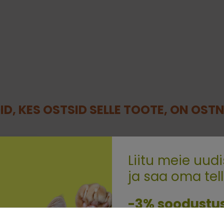
ID, KES OSTSID SELLE TOOTE, ON OST
Liitu meie uudi
ja saa oma tel
Quality:
-3% soodustu