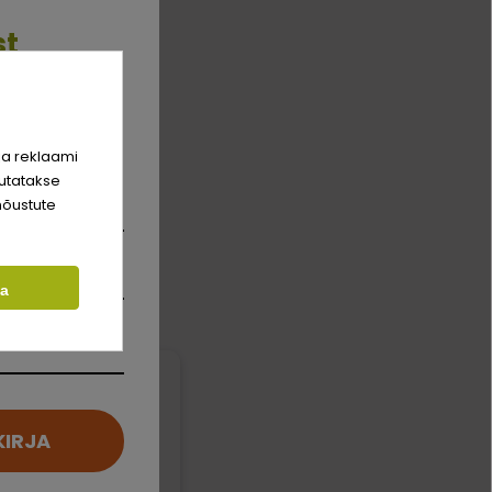
st
rim sõber
hinda!
ja reklaami
utatakse
nõustute
ta
KIRJA