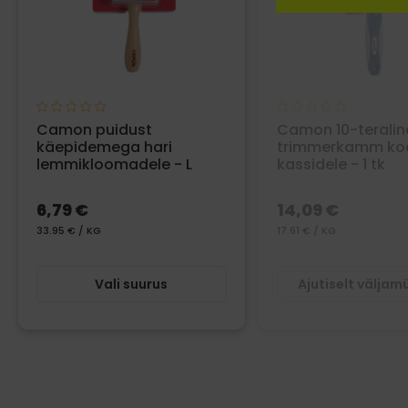
Camon puidust
Camon 10-teralin
käepidemega hari
trimmerkamm koer
lemmikloomadele - L
kassidele - 1 tk
6,79 €
14,09 €
33.95 € / KG
17.61 € / KG
Vali suurus
Ajutiselt välja