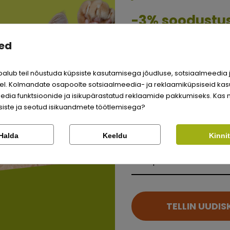
Quality:
-3% soodustu
ed
Sina ja su perekonna pa
väärite veel odavamat 
alub teil nõustuda küpsiste kasutamisega jõudluse, sotsiaalmeedia 
Logi sisse
l. Kolmandate osapoolte sotsiaalmeedia- ja reklaamiküpsiseid kas
edia funktsioonide ja isikupärastatud reklaamide pakkumiseks. Kas 
Registreeru
iste ja seotud isikuandmete töötlemisega?
Kontrolli tellimust
Lemmikloom
SARNASED TOOTED
Halda
Keeldu
Kinni
Kirjuta arvustus
Facebook
Google
Kauplus
Kirjuta arvustus
Ei saa kontole sisse logida?
TELLIN UUDIS