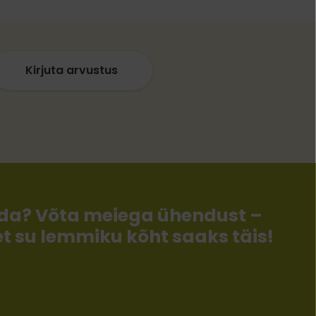
Kirjuta arvustus
llida? Võta meiega ühendust –
 et su lemmiku kõht saaks täis!