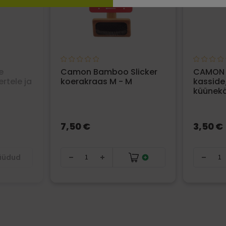
e
Camon Bamboo Slicker
CAMON P
tele ja
koerakraas M - M
kassid
küünekä
7,50 €
3,50 €
müüdud