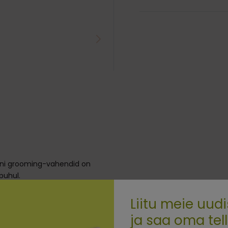
oni grooming-vahendid on
puhul.
ade ja lahtiste karvade
Liitu meie uudi
idest, mis tagavad nende
ja saa oma tel