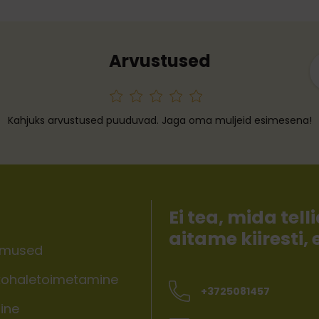
Arvustused
Kahjuks arvustused puuduvad. Jaga oma muljeid esimesena!
Ei tea, mida te
aitame kiiresti,
imused
ohaletoimetamine
+3725081457
ine