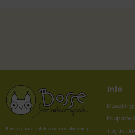
Info
Müügiting
Kaupade k
Bosse rõõmustab loomaomanikke ning
Tagastam