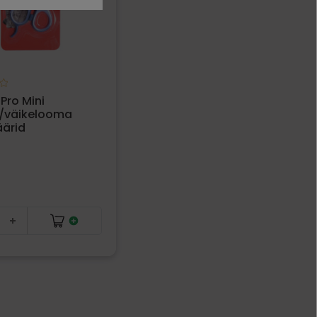
ro Mini
e/väikelooma
ärid