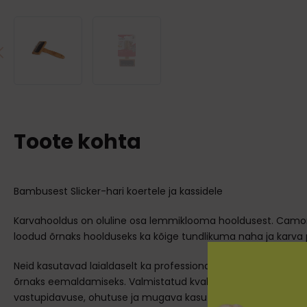
Toote kohta
Bambusest Slicker-hari koertele ja kassidele
Karvahooldus on oluline osa lemmiklooma hooldusest. Cam
loodud õrnaks hoolduseks ka kõige tundlikuma naha ja karva 
Neid kasutavad laialdaselt ka professionaalsed groomerid pus
õrnaks eemaldamiseks. Valmistatud kvaliteetsetest materjal
vastupidavuse, ohutuse ja mugava kasutamise.