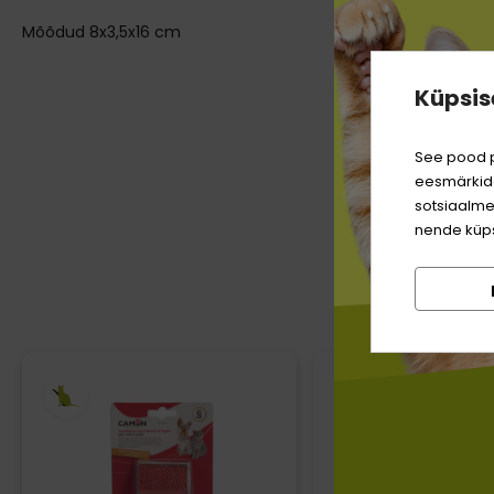
Mõõdud 8x3,5x16 cm
Küpsis
See pood p
eesmärkide
sotsiaalme
nende küps