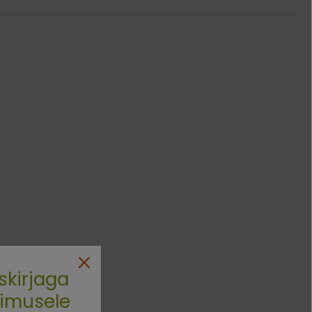
skirjaga
limusele