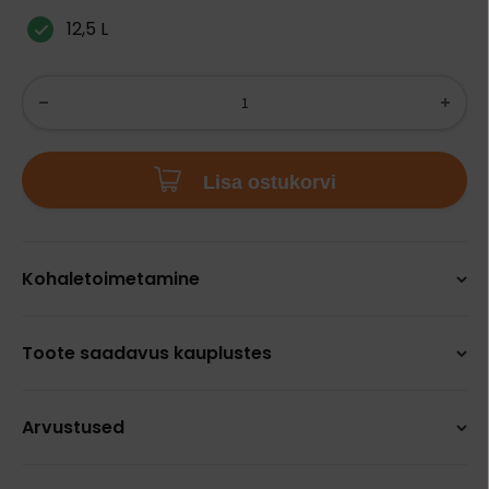
12,5 L
Lisa ostukorvi
Kohaletoimetamine
Toote saadavus kauplustes
Arvustused