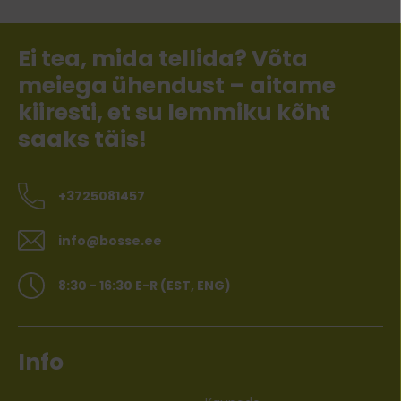
Ei tea, mida tellida? Võta
meiega ühendust – aitame
kiiresti, et su lemmiku kõht
saaks täis!
+3725081457
info@bosse.ee
8:30 - 16:30 E-R (EST, ENG)
Info