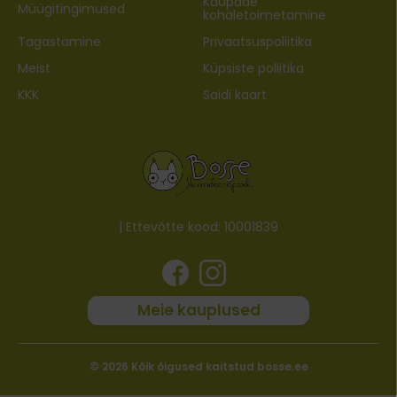
Kaupade
Müügitingimused
kohaletoimetamine
Tagastamine
Privaatsuspoliitika
Meist
Küpsiste poliitika
KKK
Saidi kaart
| Ettevõtte kood: 10001839
Meie kauplused
© 2026 Kõik õigused kaitstud bosse.ee