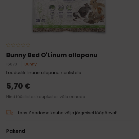
Bunny Bed O'Linum allapanu
16070
Bunny
Looduslik linane allapanu närilistele
5,70 €
Hind füüsilistes kauplustes võib erineda.
Laos. Saadame kauba välja järgmisel tööpäeval!
Pakend