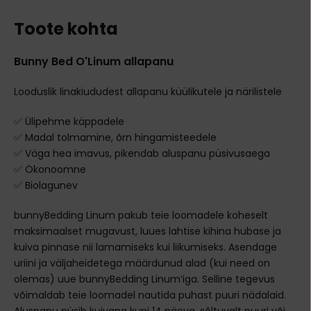
Toote kohta
Bunny Bed O'Linum allapanu
Looduslik linakiududest allapanu küülikutele ja närilistele
✅ Ülipehme käppadele
✅ Madal tolmamine, õrn hingamisteedele
✅ Väga hea imavus, pikendab aluspanu püsivusaega
✅ Ökonoomne
✅ Biolagunev
bunnyBedding Linum pakub teie loomadele koheselt
maksimaalset mugavust, luues lahtise kihina hubase ja
kuiva pinnase nii lamamiseks kui liikumiseks. Asendage
uriini ja väljaheidetega määrdunud alad (kui need on
olemas) uue bunnyBedding Linum’iga. Selline tegevus
võimaldab teie loomadel nautida puhast puuri nädalaid.