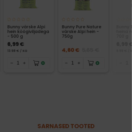
Bunny värske Alpi
Bunny Pure Nature
Bunny 
hein köögiviljadega
värske Alpi hein -
heina n
- 500 g
750g
700 g
6,99 €
6,99 
4,60 €
5,65 €
13.98 € / KG
9.99 € / 
SARNASED TOOTED