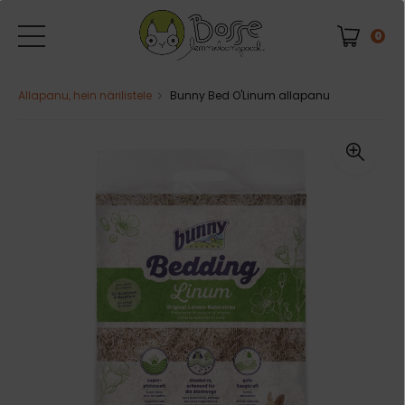
0
Allapanu, hein närilistele
Bunny Bed O'Linum allapanu