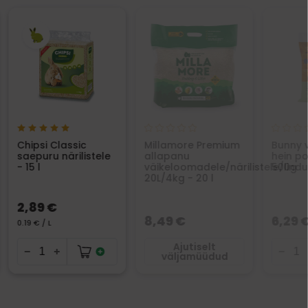
Chipsi Classic
Millamore Premium
Bunny v
saepuru närilistele
allapanu
hein p
- 15 l
väikeloomadele/närilistele/lind
500g
20L/4kg - 20 l
2,89 €
8,49 €
6,29 
0.19 € / L
Ajutiselt
väljamüüdud