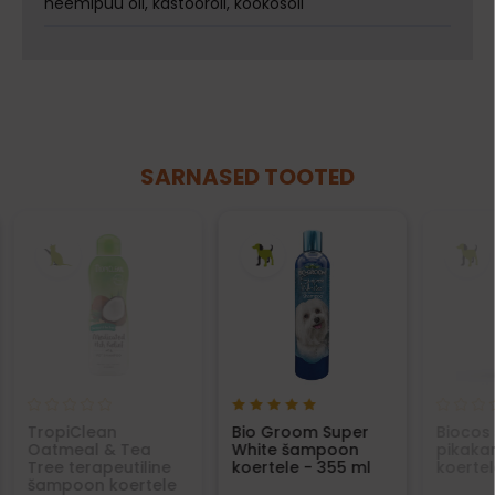
neemipuu õli, kastoorõli, kookosõli
SARNASED TOOTED
TropiClean
Bio Groom Super
Biocos
Oatmeal & Tea
White šampoon
pikakar
Tree terapeutiline
koertele - 355 ml
koertel
šampoon koertele