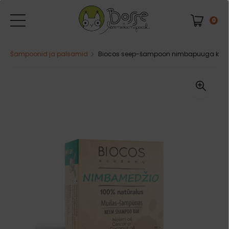
0
Šampoonid ja palsamid
Biocos seep-šampoon nimbapuuga koerte