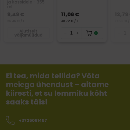
ja kassidele - 355
ml
9,49 €
11,06 €
13,79
26.36 € / L
30.72 € / L
68.95 € /
Ajutiselt
väljamüüdud
Ei tea, mida tellida? Võta
meiega ühendust – aitame
kiiresti, et su lemmiku kõht
saaks täis!
+3725081457