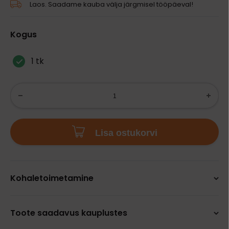
Laos. Saadame kauba välja järgmisel tööpäeval!
Kogus
1 tk
Lisa ostukorvi
Kohaletoimetamine
Toote saadavus kauplustes