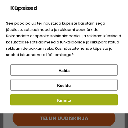
Küpsised
Kellele
Quality:
-3% soodustust
See pood palub teil nõustuda küpsiste kasutamisega
jõudluse, sotsiaalmeedia ja reklaami eesmärkidel.
Logi sisse
Šampoonide ja
Karvkatte tüüp
Sina ja su perekonna parim sõber väärite veel
Kolmandate osapoolte sotsiaalmeedia- ja reklaamiküpsiseid
palsamite tüübid
PAKSULE
odavamat hinda!
kasutatakse sotsiaalmeedia funktsioonide ja isikupärastatud
KARVKATTELE
ŠAMPOONID
Registreeru
reklaamide pakkumiseks. Kas nõustute nende küpsiste ja
seotud isikuandmete töötlemisega?
Halda
Kontrolli tellimust
Lemmikloom
Facebook
Keeldu
Kirjuta arvustus
Kauplus
SARNASED TOOTED
Kinnita
Google
Kirjuta arvustus
TELLIN UUDISKIRJA
Ei saa kontole sisse logida?