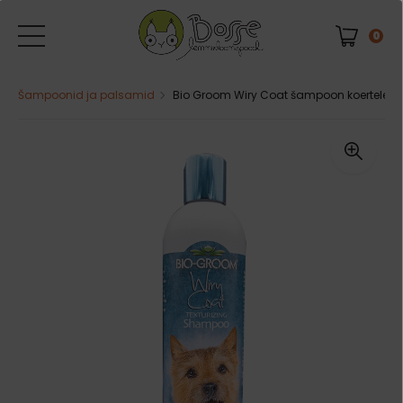
0
Šampoonid ja palsamid
Bio Groom Wiry Coat šampoon koertele