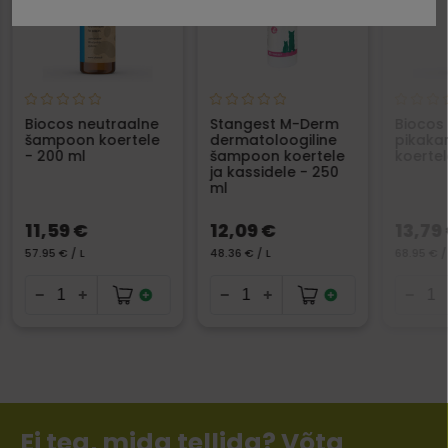
Biocos neutraalne
Stangest M-Derm
Biocos
šampoon koertele
dermatoloogiline
pikakar
- 200 ml
šampoon koertele
koertel
ja kassidele - 250
ml
11,59 €
12,09 €
13,79
57.95 € / L
48.36 € / L
68.95 € /
Ei tea, mida tellida? Võta