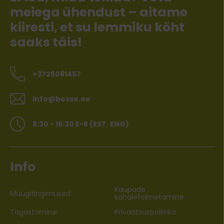
meiega ühendust – aitame
kiiresti, et su lemmiku kõht
saaks täis!
+3725081457
info@bosse.ee
8:30 - 16:30 E-R (EST, ENG)
Info
Kaupade
Müügitingimused
kohaletoimetamine
Tagastamine
Privaatsuspoliitika