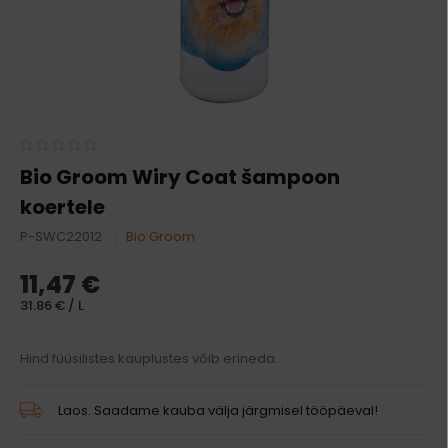
Bio Groom Wiry Coat šampoon
koertele
P-SWC22012
Bio Groom
11,47 €
31.86 € / L
Hind füüsilistes kauplustes võib erineda.
Laos. Saadame kauba välja järgmisel tööpäeval!