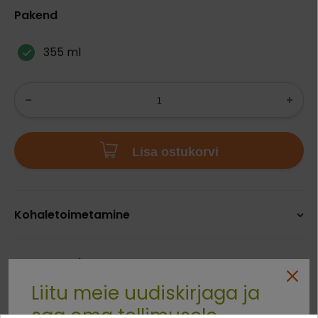
Pakend
355 ml
Lisa ostukorvi
Kohaletoimetamine
Arvustused
Liitu meie uudiskirjaga ja
saa oma tellimusele