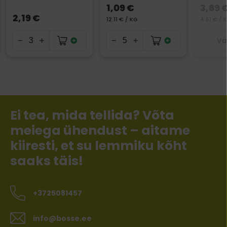
1,09 €
3,69 
2,19 €
12.11 € / KG
4.61 € / 
Va
Ei tea, mida tellida? Võta
meiega ühendust – aitame
kiiresti, et su lemmiku kõht
saaks täis!
+3725081457
info@bosse.ee