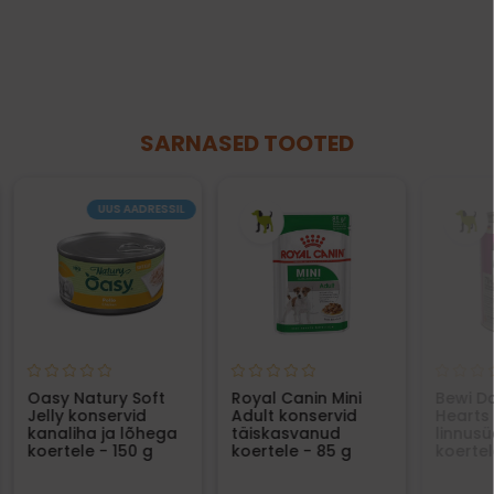
SARNASED TOOTED
UUS AADRESSIL
Oasy Natury Soft
Royal Canin Mini
Bewi D
Jelly konservid
Adult konservid
Hearts
kanaliha ja lõhega
täiskasvanud
linnus
koertele - 150 g
koertele - 85 g
koertel