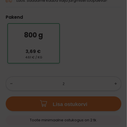
Laos. Saadame kauba välja järgmisel tööpäeval!
Pakend
800 g
3,69 €
4.61 € / KG
Lisa ostukorvi
Toote minimaalne ostukogus on 2 tk.