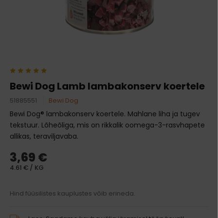
Bewi Dog Lamb lambakonserv koertele
51885551
Bewi Dog
Bewi Dog® lambakonserv koertele. Mahlane liha ja tugev
tekstuur. Lõheõliga, mis on rikkalik oomega-3-rasvhapete
allikas, teraviljavaba.
3,69 €
4.61 € / KG
Hind füüsilistes kauplustes võib erineda.