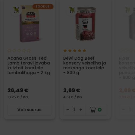
SOODUS!
Acana Grass-Fed
Bewi Dog Beef
Piper
Lamb teraviljavaba
konserv veiseliha ja
konser
kuivtoit koertele
maksaga koertele
veiseli
lambalihaga - 2 kg
- 800 g
punape
- 800 g
26,49 €
3,69 €
2,69 
13.25 € / KG
4.61 € / KG
2.99 € / 
Vali suurus