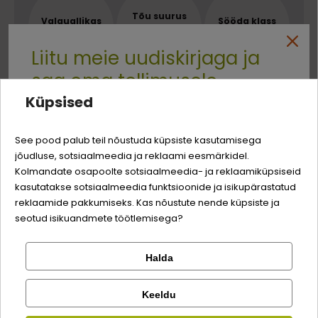
Tõu suurus
Valguallikas
Sööda klass
KÕIKIDELE
LAMBALIHA
PREMIUM
TÕUGUDELE
Liitu meie uudiskirjaga ja
saa oma tellimusele
Küpsised
Quality:
-3% soodustust
Koostis
See pood palub teil nõustuda küpsiste kasutamisega
jõudluse, sotsiaalmeedia ja reklaami eesmärkidel.
Logi sisse
lambaliha
15%
Sina ja su perekonna parim sõber väärite veel
Kolmandate osapoolte sotsiaalmeedia- ja reklaamiküpsiseid
odavamat hinda!
kasutatakse sotsiaalmeedia funktsioonide ja isikupärastatud
kopsud, maks, neerud, udar, süda
Registreeru
reklaamide pakkumiseks. Kas nõustute nende küpsiste ja
lõheõli
0,5%
seotud isikuandmete töötlemisega?
mineraalid
Halda
Kontrolli tellimust
Lemmikloom
Facebook
Söödalisandid
Keeldu
Kirjuta arvustus
Kauplus