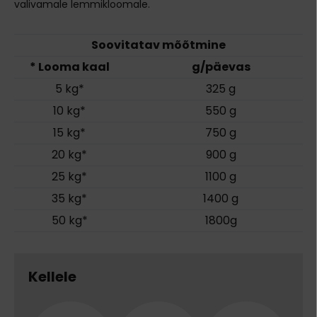
valivamale lemmikloomale.
Soovitatav mõõtmine
* Looma kaal
g/päevas
5 kg*
325 g
10 kg*
550 g
15 kg*
750 g
20 kg*
900 g
25 kg*
1100 g
35 kg*
1400 g
50 kg*
1800g
Kellele