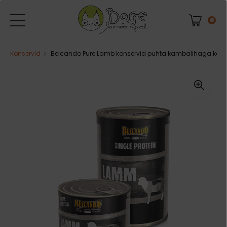
0
Konservid
Belcando Pure Lamb konservid puhta kambalihaga koert