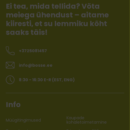
Ei tea, mida tellida? Võta
meiega ühendust – aitame
kiiresti, et su lemmiku kõht
saaks täis!
+3725081457
info@bosse.ee
8:30 - 16:30 E-R (EST, ENG)
Info
Kaupade
Müügitingimused
kohaletoimetamine