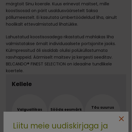
märgtoit Sinu koerale. Kuus erinevat maitset, mille
koostisosad on pärit usaldusväärsetelt Saksa
põllumeestelt. Ei kasutata ümbertöödeldud liha, ainult
hoolikalt ettevalmistatud lihatükke.
Lahustatud koostisosadega rikastatud mahlakas liha
valmistatakse õrnalt individuaalsete portsjonite jaoks.
Külmpressitud õli sisaldab olulisi polüküllastumata
rasvhappeid. Äärmiselt maitsev ja kergesti seeditav.
BELCANDO® FINEST SELECTION on ideaalne tundlikele
koertele.
Kellele
Tõu suurus
Valguallikas
Sööda eesmärk
KÕIKIDELE
LAMBALIHA
ALLERGIKUTELE
TÕUGUDELE
Liitu meie uudiskirjaga ja