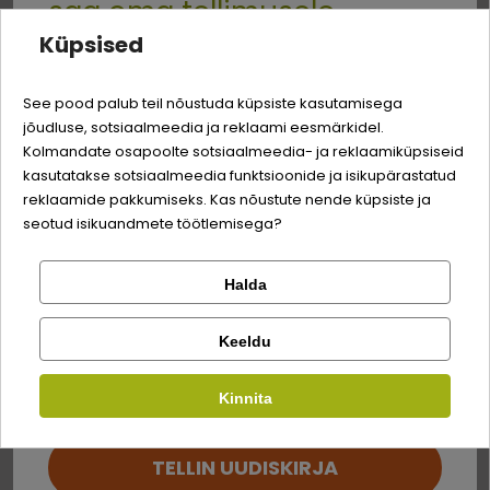
saa oma tellimusele
Küpsised
Quality:
-3% soodustust
Koostis
See pood palub teil nõustuda küpsiste kasutamisega
jõudluse, sotsiaalmeedia ja reklaami eesmärkidel.
Logi sisse
lambaliha, süda, maks, kopsud, neerud,
73%
Sina ja su perekonna parim sõber väärite veel
Kolmandate osapoolte sotsiaalmeedia- ja reklaamiküpsiseid
sooled
odavamat hinda!
kasutatakse sotsiaalmeedia funktsioonide ja isikupärastatud
Registreeru
reklaamide pakkumiseks. Kas nõustute nende küpsiste ja
veisepuljong
27%
seotud isikuandmete töötlemisega?
Analüütilise koostisosad
Halda
Kontrolli tellimust
Lemmikloom
Facebook
valgud
11,0%
Keeldu
rasv
5,5%
Kirjuta arvustus
Kauplus
Kinnita
Google
tuhk
1,5%
Kirjuta arvustus
kiudained
0,4%
TELLIN UUDISKIRJA
Ei saa kontole sisse logida?