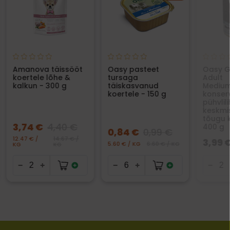
Amanova täissööt
Oasy pasteet
Oasy G
koertele lõhe &
tursaga
Adult
kalkun - 300 g
täiskasvanud
Medium
koertele - 150 g
konser
pühvlil
keskmis
tõugu k
3,74 €
4,40 €
400 g
0,84 €
0,99 €
12.47 € /
14.67 € /
3,99 
5.60 € / KG
6.60 € / KG
KG
KG