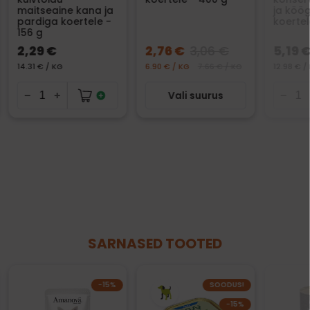
maitseaine kana ja
ja köög
pardiga koertele -
koertel
156 g
2,29 €
2,76 €
3,06 €
5,19 
14.31 € / KG
6.90 € / KG
7.66 € / KG
12.98 € /
Vali suurus
SARNASED TOOTED
−15%
SOODUS!
−15%