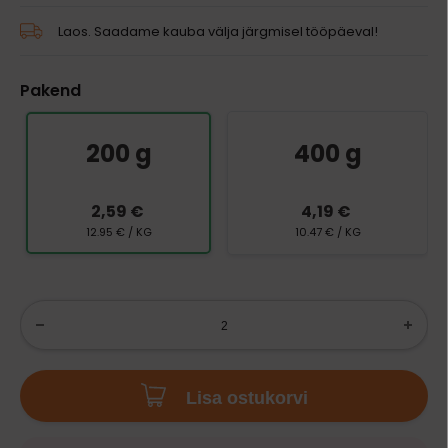
Laos. Saadame kauba välja järgmisel tööpäeval!
Pakend
200 g
400 g
2,59 €
4,19 €
12.95 € / KG
10.47 € / KG
Lisa ostukorvi