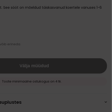
Transpordikotid
t. See sööt on mõeldud täiskasvanud koertele vanuses 1-6
Kodune varustus
Pesad ja madratsid
Söögi- ja jooginõud
Puurid
Kausid
Ukseavad
Automaatsed jootjad ja söötjad
 võib erineda.
Sööda konteinerid
Välja müüdud
Toote minimaalne ostukogus on 4 tk.
auplustes