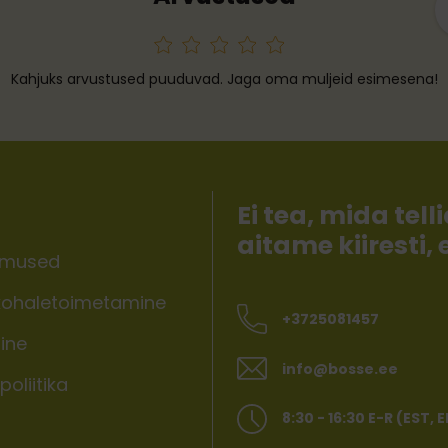
Kahjuks arvustused puuduvad. Jaga oma muljeid esimesena!
Ei tea, mida te
aitame kiiresti,
imused
ohaletoimetamine
+3725081457
ine
info@bosse.ee
oliitika
8:30 - 16:30 E-R (EST, 