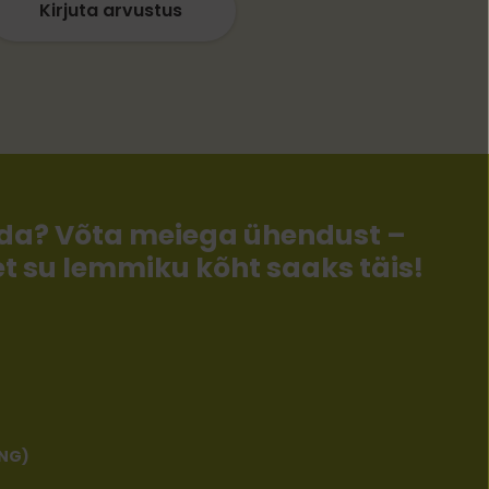
Kirjuta arvustus
llida? Võta meiega ühendust –
 et su lemmiku kõht saaks täis!
ENG)