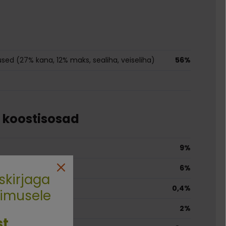
sed (27% kana, 12% maks, sealiha, veiseliha)
56%
e koostisosad
9%
6%
skirjaga
0,4%
limusele
2%
st