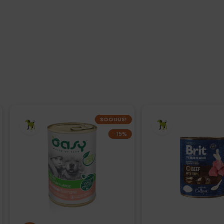
SOODUS!
−15%