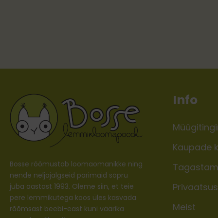
Info
Müügiting
Kaupade k
Bosse rõõmustab loomaomanikke ning
Tagastam
nende neljajalgseid parimaid sõpru
Privaatsusp
juba aastast 1993. Oleme siin, et teie
pere lemmikutega koos üles kasvada
Meist
rõõmsast beebi-east kuni väärika