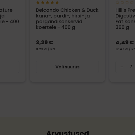
ature
Belcando Chicken & Duck
Hill's P
ja
kana-, pardi-, hirsi- ja
Digesti
le - 400
porgandikonservid
Fat kon
koertele - 400 g
360 g
3,29 €
4,49 €
8.23 € / KG
12.47 € / K
s
Vali suurus
Arvustused