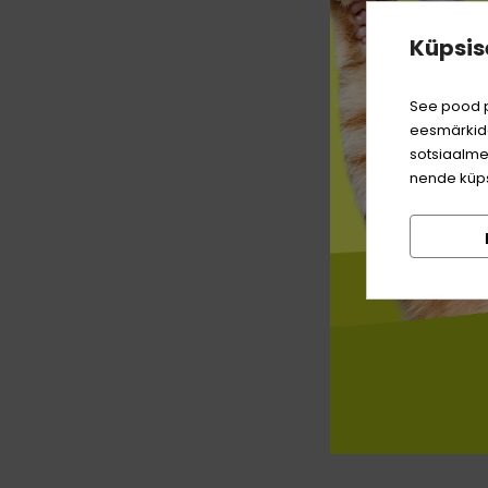
Küpsis
See pood p
eesmärkide
sotsiaalme
nende küps