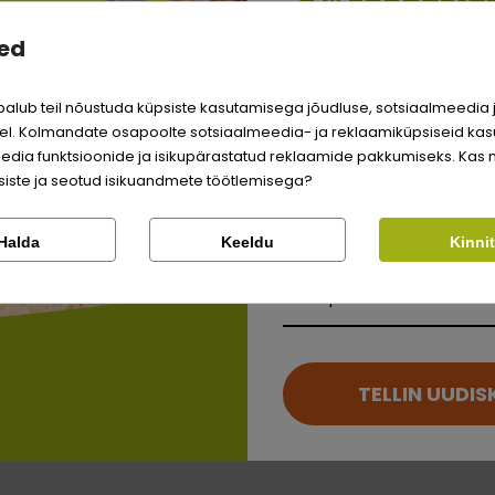
niiskus
ed
Sina ja su perekonna pa
Söödalisan
väärite veel odavamat 
alub teil nõustuda küpsiste kasutamisega jõudluse, sotsiaalmeedia 
Logi sisse
l. Kolmandate osapoolte sotsiaalmeedia- ja reklaamiküpsiseid kas
D3-vitamiin
edia funktsioonide ja isikupärastatud reklaamide pakkumiseks. Kas 
Registreeru
iste ja seotud isikuandmete töötlemisega?
vask (vasksulfaatpe
Kontrolli tellimust
Lemmikloom
tsink (tsinksulfaatm
Halda
Keeldu
Kinni
mangaan (mangaans
Kirjuta arvustus
Facebook
Google
Kauplus
jood (kaltsiumjodaadi
Kirjuta arvustus
Ei saa kontole sisse logida?
TELLIN UUDIS