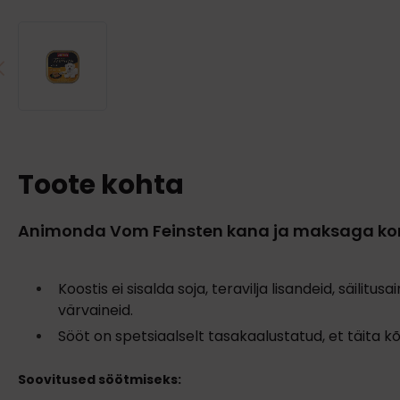
Toote kohta
Animonda Vom Feinsten kana ja maksaga kon
Koostis ei sisalda soja, teravilja lisandeid, säilitusa
värvaineid.
Sööt on spetsiaalselt tasakaalustatud, et täita kõ
Soovitused söötmiseks: