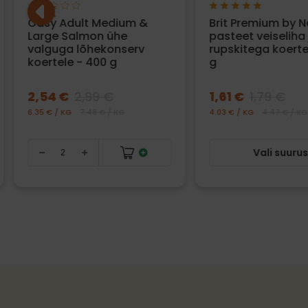
Oasy Adult Medium &
Brit Premium by N
Large Salmon ühe
pasteet veiseliha 
valguga lõhekonserv
rupskitega koerte
koertele - 400 g
g
2,54 €
2,99 €
1,61 €
1,79 €
6.35 € / KG
7.48 € / KG
4.03 € / KG
4.47 € / KG
Vali suuru