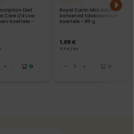
rescription Diet
Royal Canin Mini Adult
ve Care i/d Low
konservid täiskasvanud
serv koertele -
koertele - 85 g
1,09 €
G
12.11 € / KG