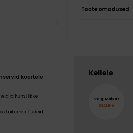
Toote omadused
Kellele
servid koertele
ineid ja kunstlikke
Valguallikas
SEALIHA
iki toitumisnõudeid.