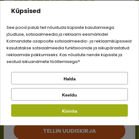
saa oma tellimusele
Ei tea, mida tellida? Võta
Küpsised
meiega ühendust – aitame
-3% soodustust
kiiresti, et su lemmiku kõht
See pood palub teil nõustuda küpsiste kasutamisega
saaks täis!
jõudluse, sotsiaalmeedia ja reklaami eesmärkidel.
Logi sisse
Sina ja su perekonna parim sõber väärite veel
Kolmandate osapoolte sotsiaalmeedia- ja reklaamiküpsiseid
odavamat hinda!
kasutatakse sotsiaalmeedia funktsioonide ja isikupärastatud
+3725081457
Registreeru
reklaamide pakkumiseks. Kas nõustute nende küpsiste ja
seotud isikuandmete töötlemisega?
info@bosse.ee
Halda
8:30 - 16:30 E-R (EST, ENG)
Kontrolli tellimust
Lemmikloom
Facebook
Keeldu
Kauplus
Info
Kinnita
Google
Kaupade
Müügitingimused
kohaletoimetamine
TELLIN UUDISKIRJA
Tagastamine
Privaatsuspoliitika
Ei saa kontole sisse logida?