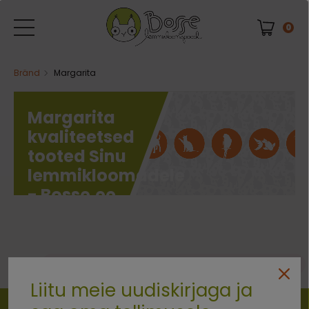
0
Bränd
Margarita
Margarita
kvaliteetsed
tooted Sinu
lemmikloomadele
- Bosse.ee
0 kaubad
Vabandust. Ühtegi eset ei leitud.
Liitu meie uudiskirjaga ja