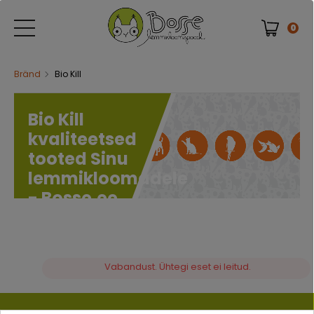
0
Bränd
Bio Kill
Bio Kill
kvaliteetsed
tooted Sinu
lemmikloomadele
- Bosse.ee
0 kaubad
Vabandust. Ühtegi eset ei leitud.