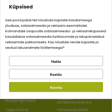
Ei tea, mida tellida? Võta
Küpsised
meiega ühendust – aitame
kiiresti, et su lemmiku kõht
See pood palub teil nõustuda küpsiste kasutamisega
saaks täis!
jõudluse, sotsiaalmeedia ja reklaami eesmärkidel.
Logi sisse
Kolmandate osapoolte sotsiaalmeedia- ja reklaamiküpsiseid
kasutatakse sotsiaalmeedia funktsioonide ja isikupärastatud
Registreeru
+3725081457
reklaamide pakkumiseks. Kas nõustute nende küpsiste ja
seotud isikuandmete töötlemisega?
info@bosse.ee
Halda
Kontrolli tellimust
8:30 - 16:30 E-R (EST, ENG)
Facebook
Keeldu
Info
Kinnita
Google
Kaupade
Müügitingimused
kohaletoimetamine
Ei saa kontole sisse logida?
Tagastamine
Privaatsuspoliitika